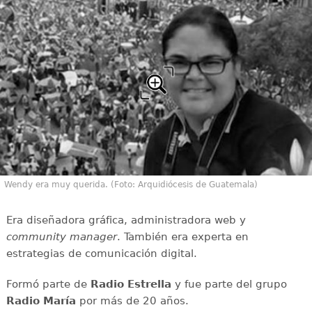
Wendy era muy querida. (Foto: Arquidiócesis de Guatemala)
Era diseñadora gráfica, administradora web y
community manager
. También era experta en
estrategias de comunicación digital.
Formó parte de
Radio Estrella
y fue parte del grupo
Radio María
por más de 20 años.