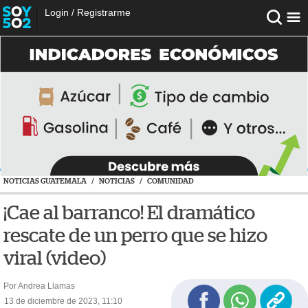
Login
/
Registrarme
NOTICIAS GUATEMALA
/
NOTICIAS
/
COMUNIDAD
¡Cae al barranco! El dramático
rescate de un perro que se hizo
viral (video)
Por Andrea Llamas
13 de diciembre de 2023, 11:10