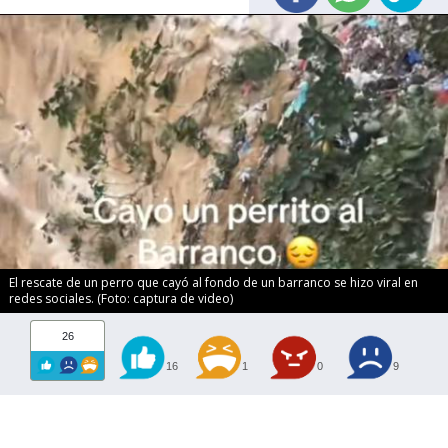
El rescate de un perro que cayó al fondo de un barranco se hizo viral en
redes sociales. (Foto: captura de video)
26
16
1
0
9