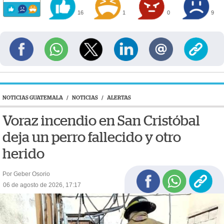
16
1
0
9
NOTICIAS GUATEMALA
/
NOTICIAS
/
ALERTAS
Voraz incendio en San Cristóbal
deja un perro fallecido y otro
herido
Por Geber Osorio
06 de agosto de 2026, 17:17