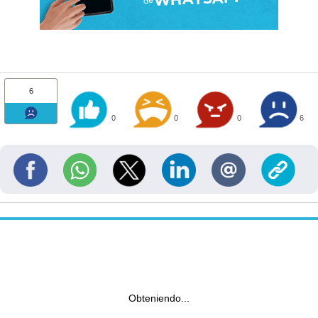
6
0
0
0
6
Obteniendo...