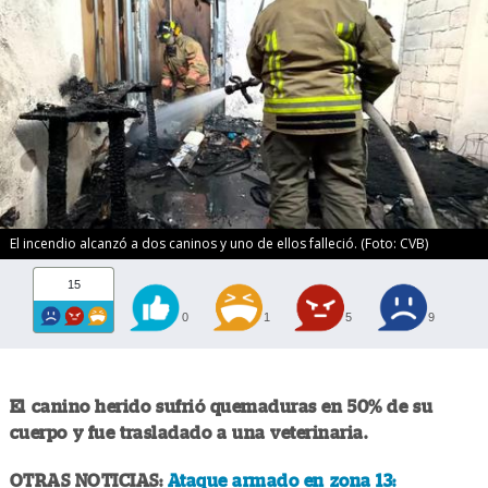
El incendio alcanzó a dos caninos y uno de ellos falleció. (Foto: CVB)
15
0
1
5
9
El canino herido sufrió quemaduras en 50% de su
cuerpo y fue trasladado a una veterinaria.
OTRAS NOTICIAS:
Ataque armado en zona 13: