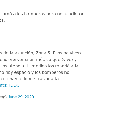
llamó a los bomberos pero no acudieron.
os:
 de la asunción, Zona 5. Ellos no viven
a señora a ver si un médico que (vive) y
lí los atendía. El médico los mandó a la
 no hay espacio y los bomberos no
a no hay a donde trasladarla.
JnfckHDDC
erg)
June 29, 2020