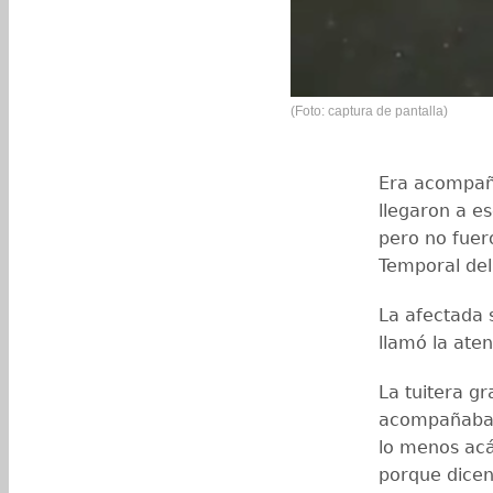
(Foto: captura de pantalla)
Era acompaña
llegaron a e
pero no fuer
Temporal del
La afectada 
llamó la aten
La tuitera g
acompañaban 
lo menos acá
porque dicen