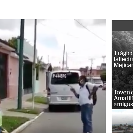
Trágico
falleci
Mejica
Joven 
Amatit
amigos