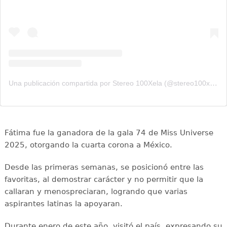
Una publicación compartida por Stereo 100Xela (@stereo100xela)
Fátima fue la ganadora de la gala 74 de Miss Universe
2025, otorgando la cuarta corona a México.
Desde las primeras semanas, se posicionó entre las
favoritas, al demostrar carácter y no permitir que la
callaran y menospreciaran, logrando que varias
aspirantes latinas la apoyaran.
Durante enero de este año, visitó el país, expresando su