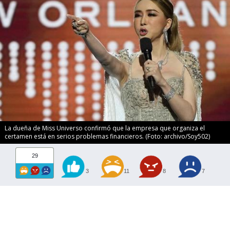
La dueña de Miss Universo confirmó que la empresa que organiza el
certamen está en serios problemas financieros. (Foto: archivo/Soy502)
29
3
11
8
7