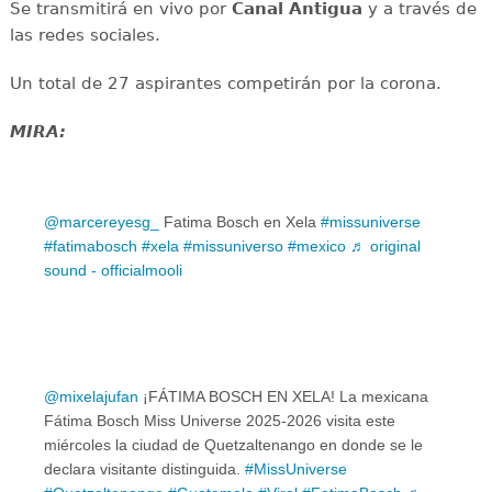
Se transmitirá en vivo por
Canal Antigua
y a través de
las redes sociales.
Un total de 27 aspirantes competirán por la corona.
MIRA:
@marcereyesg_
Fatima Bosch en Xela
#missuniverse
#fatimabosch
#xela
#missuniverso
#mexico
♬ original
sound - officialmooli
@mixelajufan
¡FÁTIMA BOSCH EN XELA! La mexicana
Fátima Bosch Miss Universe 2025-2026 visita este
miércoles la ciudad de Quetzaltenango en donde se le
declara visitante distinguida.
#MissUniverse