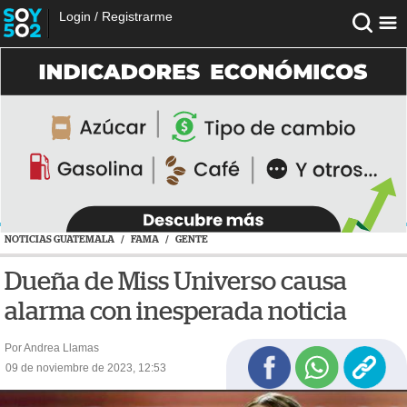
Login
/
Registrarme
NOTICIAS GUATEMALA
/
FAMA
/
GENTE
Dueña de Miss Universo causa
alarma con inesperada noticia
Por Andrea Llamas
09 de noviembre de 2023, 12:53