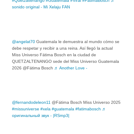
#Quetzaltenango
#Guatemala
#Viral
#FatimaBosch
♬
sonido original - Mi Xelaju FAN
@angelat70
Guatemala le demuestra al mundo cómo se
debe respetar y recibir a una reina. Así llegó la actual
Miss Universo Fátima Bosch en la ciudad de
QUETZALTENANGO sede del Miss Universo Guatemala
2026 @Fátima Bosch
♬ Another Love -
@fernandodeleon11
@Fátima Bosch Miss Universo 2025
#missuniverse
#xela
#guatemala
#fatimabosch
♬
оригинальный звук - |RSmp3|