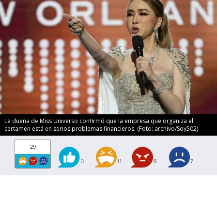
La dueña de Miss Universo confirmó que la empresa que organiza el
certamen está en serios problemas financieros. (Foto: archivo/Soy502)
29
3
11
8
7