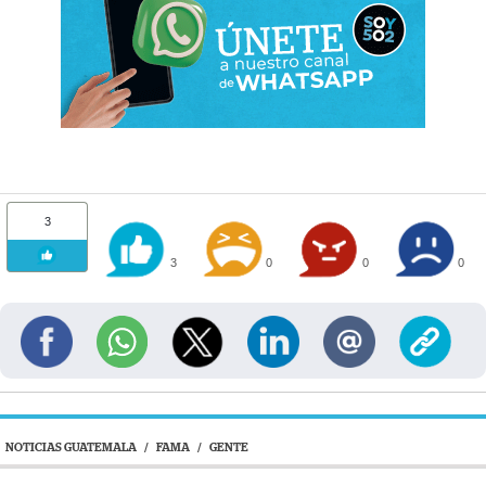
3
3
0
0
0
NOTICIAS GUATEMALA
/
FAMA
/
GENTE