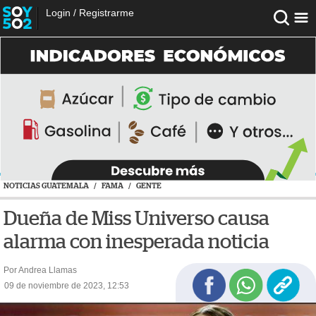
Login
/
Registrarme
NOTICIAS GUATEMALA
/
FAMA
/
GENTE
Dueña de Miss Universo causa
alarma con inesperada noticia
Por Andrea Llamas
09 de noviembre de 2023, 12:53