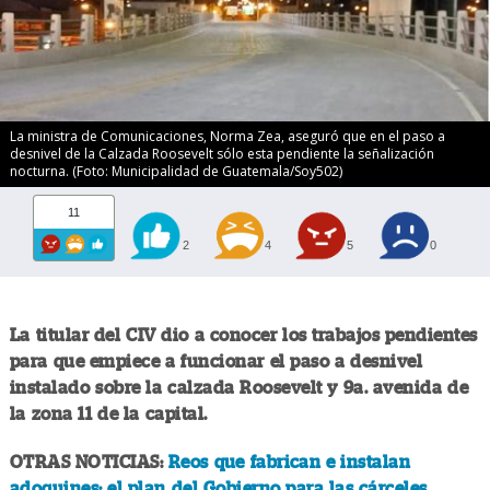
La ministra de Comunicaciones, Norma Zea, aseguró que en el paso a
desnivel de la Calzada Roosevelt sólo esta pendiente la señalización
nocturna. (Foto: Municipalidad de Guatemala/Soy502)
11
2
4
5
0
La titular del CIV dio a conocer los trabajos pendientes
para que empiece a funcionar el paso a desnivel
instalado sobre la calzada Roosevelt y 9a. avenida de
la zona 11 de la capital.
OTRAS NOTICIAS:
Reos que fabrican e instalan
adoquines: el plan del Gobierno para las cárceles