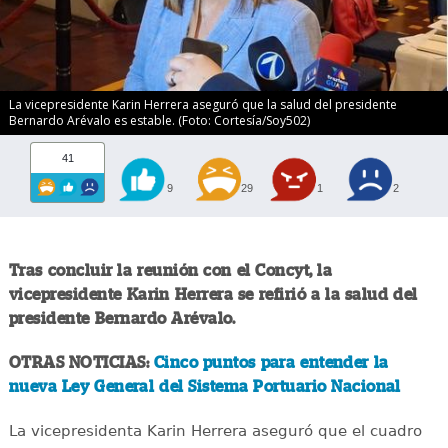
La vicepresidente Karin Herrera aseguró que la salud del presidente
Bernardo Arévalo es estable. (Foto: Cortesía/Soy502)
41
9
29
1
2
Tras concluir la reunión con el Concyt, la
vicepresidente Karin Herrera se refirió a la salud del
presidente Bernardo Arévalo.
OTRAS NOTICIAS:
Cinco puntos para entender la
nueva Ley General del Sistema Portuario Nacional
La vicepresidenta Karin Herrera aseguró que el cuadro