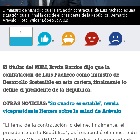
El ministro de MEM dijo que la situación contractual de Luis Pacheco es una
situación que al final la decide el presidente de la República, Bernardo
Arévalo. (Foto: Wilder López/Soy502)
0
0
0
0
0
El titular del MEM, Erwin Barrios dijo que la
contratación de Luis Pacheco como ministro de
Desarrollo Sostenible en esta cartera, finalmente lo
define el presidente de la República.
OTRAS NOTICIAS:
"Su cuadro es estable", revela
vicepresidente Herrera sobre la salud de Arévalo
"El tema de la contratación lo define, finalmente, el
presidente de la República", así respondió el ministro de
Energía y Minas (MEM), Erwin Barrios, a la pregunta de