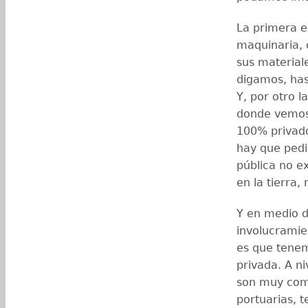
La primera e
maquinaria, 
sus material
digamos, has
Y, por otro l
donde vemos,
100% privad
hay que pedir
pública no ex
en la tierra, 
Y en medio 
involucramien
es que tenem
privada. A ni
son muy comu
portuarias, 