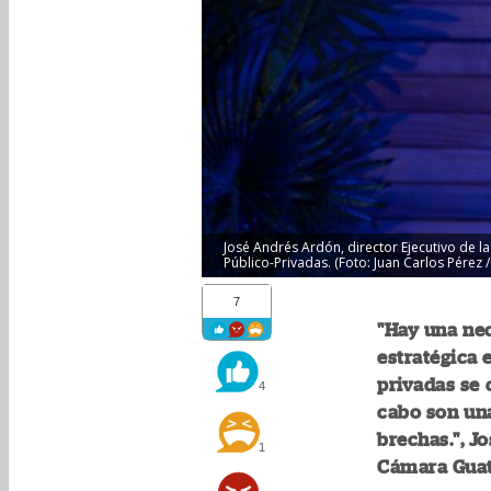
José Andrés Ardón, director Ejecutivo de l
Público-Privadas. (Foto: Juan Carlos Pérez 
7
"Hay una nec
estratégica e
privadas se 
4
cabo son un
brechas.", J
1
Cámara Guat