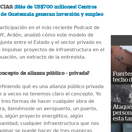
CIAS:
¡Más de US$700 millones! Centros
 de Guatemala generan inversión y empleo
articipación en el más reciente Podcast de
Y, Ardón, analizó cómo este modelo de
junta entre el Estado y el sector privado es
a impulsar proyectos de infraestructura en el
nuación, un extracto de la entrevista.
concepto de alianza público - privada?
Fuertes
techo 
finiendo qué es una alianza público-privada
e a veces no tenemos claro el concepto. Yo
y tres formas de hacer cualquier obra de
Ataque 
ura, llamémosle un aeropuerto, un puerto,
persona
a, algún proyecto energético, algún
esta ta
sanidad; cualquier infraestructura que nos
ginar se puede hacer de tres maneras.