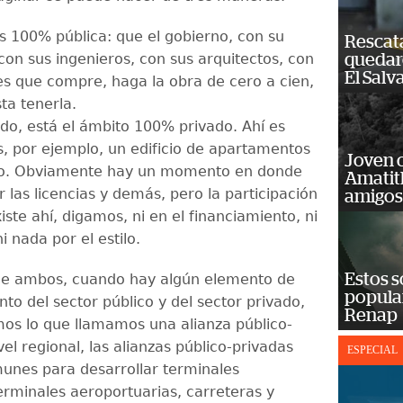
s 100% pública: que el gobierno, con su
Rescat
con sus ingenieros, con sus arquitectos, con
quedaro
El Salv
es que compre, haga la obra de cero a cien,
ta tenerla.
ado, está el ámbito 100% privado. Ahí es
 por ejemplo, un edificio de apartamentos
Joven 
o. Obviamente hay un momento en donde
Amatit
 las licencias y demás, pero la participación
amigos
iste ahí, digamos, ni en el financiamiento, ni
ni nada por el estilo.
Estos s
de ambos, cuando hay algún elemento de
popula
to del sector público y del sector privado,
Renap
os lo que llamamos una alianza público-
vel regional, las alianzas público-privadas
ESPECIAL
nes para desarrollar terminales
terminales aeroportuarias, carreteras y