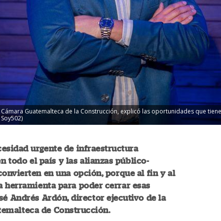
a Cámara Guatemalteca de la Construcción, explicó las oportunidades que tiene 
/ Soy502)
esidad urgente de infraestructura
n todo el país y las alianzas público-
convierten en una opción, porque al fin y al
a herramienta para poder cerrar esas
osé Andrés Ardón, director ejecutivo de la
emalteca de Construcción.