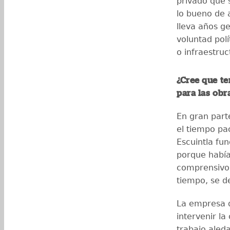
privado que 
lo bueno de 
lleva años g
voluntad pol
o infraestru
¿Cree que te
para las obr
En gran part
el tiempo pac
Escuintla fu
porque había
comprensivo. 
tiempo, se d
La empresa q
intervenir la
trabajo aled