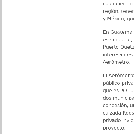
cualquier ti
región, tene
y México, qu
En Guatemala
ese modelo, 
Puerto Quetz
interesantes
Aerómetro.
El Aerómetro
público-priv
que es la Ci
dos municipa
concesión, u
calzada Roos
privado invie
proyecto.