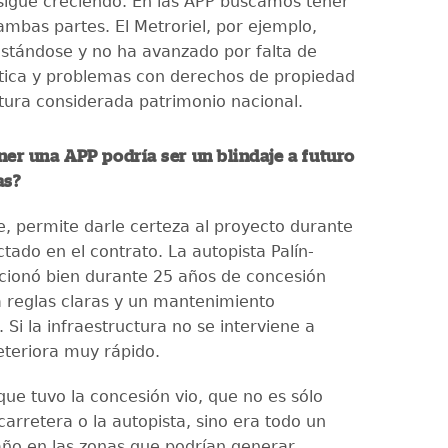
sigue creciendo. En las APP buscamos tener
ambas partes. El Metroriel, por ejemplo,
estándose y no ha avanzado por falta de
ítica y problemas con derechos de propiedad
ctura considerada patrimonio nacional.
ner una APP podría ser un blindaje a futuro
as?
e, permite darle certeza al proyecto durante
tado en el contrato. La autopista Palín-
ncionó bien durante 25 años de concesión
 reglas claras y un mantenimiento
Si la infraestructura no se interviene a
eteriora muy rápido.
ue tuvo la concesión vio, que no es sólo
 carretera o la autopista, sino era todo un
año en las zonas que podrían generar