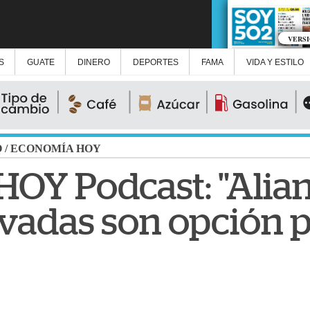
VERS
S
GUATE
DINERO
DEPORTES
FAMA
VIDA Y ESTILO
O
/
ECONOMÍA HOY
OY Podcast: "Alia
ivadas son opción p