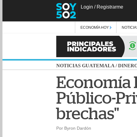
Login
/
Registrarme
ECONOMÍA HOY
NOTICIA
NOTICIAS GUATEMALA
/
DINER
Economía H
Público-Pr
brechas"
Por Byron Dardón