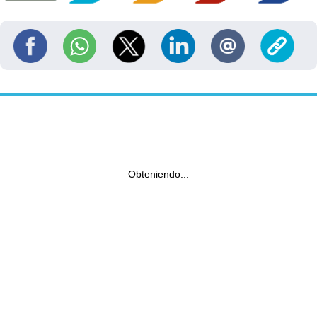
Obteniendo...