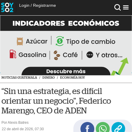
Login
/
Registrarme
NOTICIAS GUATEMALA
/
DINERO
/
ECONOMÍA HOY
“Sin una estrategia, es difícil
orientar un negocio”, Federico
Marengo, CEO de ADEN
Por Alexis Batres
22 de abril de 2026, 07:30