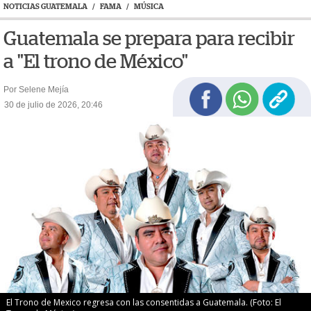
NOTICIAS GUATEMALA
/
FAMA
/
MÚSICA
Guatemala se prepara para recibir
a "El trono de México"
Por Selene Mejía
30 de julio de 2026, 20:46
El Trono de Mexico regresa con las consentidas a Guatemala. (Foto: El