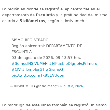
La región en donde se registró el epicentro fue en el
departamento de
Escuintla
y la profundidad del mismo
ocurrió a
5 kilómetros
, según el Insivumeh.
SISMO REGISTRADO
Región epicentral: DEPARTAMENTO DE
ESCUINTLA
03 de agosto de 2026. 09:13:57 hrs.
#SomosINSIVUMEH
#ElPuebloDignoEsPrimero
#CIV
#TemblorGT
#SismoGT
pic.twitter.com/Tk851VUgon
— INSIVUMEH (@insivumehgt)
August 3, 2026
La madruga de este lunes también se registró un sismo