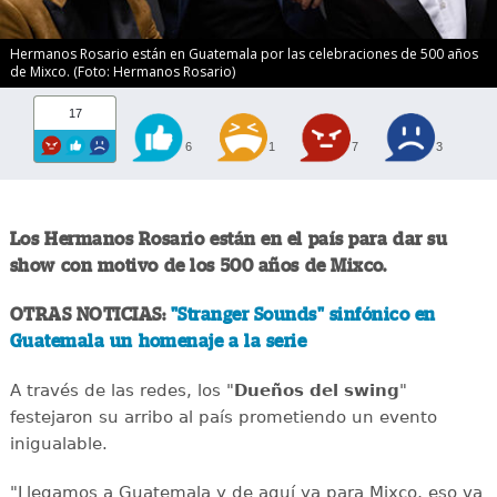
Hermanos Rosario están en Guatemala por las celebraciones de 500 años
de Mixco. (Foto: Hermanos Rosario)
17
6
1
7
3
Los Hermanos Rosario están en el país para dar su
show con motivo de los 500 años de Mixco.
OTRAS NOTICIAS:
"Stranger Sounds" sinfónico en
Guatemala un homenaje a la serie
A través de las redes, los "
Dueños del swing
"
festejaron su arribo al país prometiendo un evento
inigualable.
"Llegamos a Guatemala y de aquí ya para Mixco, eso va