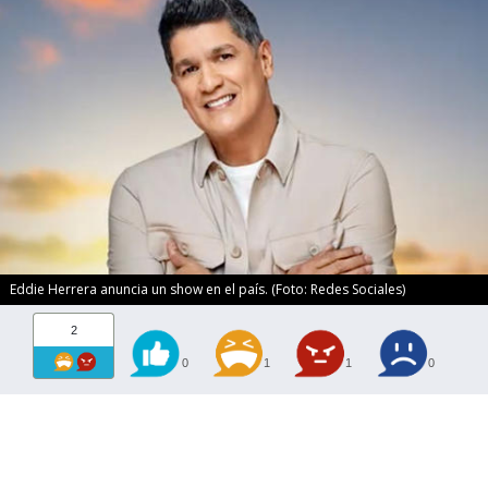
Eddie Herrera anuncia un show en el país. (Foto: Redes Sociales)
2
0
1
1
0