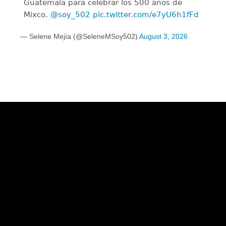
Guatemala para celebrar los 500 años de
Mixco.
@soy_502
pic.twitter.com/e7yU6h1fFd
— Selene Mejía (@SeleneMSoy502)
August 3, 2026