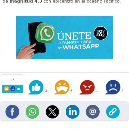
de
magnitud 4.3
con epicentro en el océano Pacífico.
13
3
5
1
4