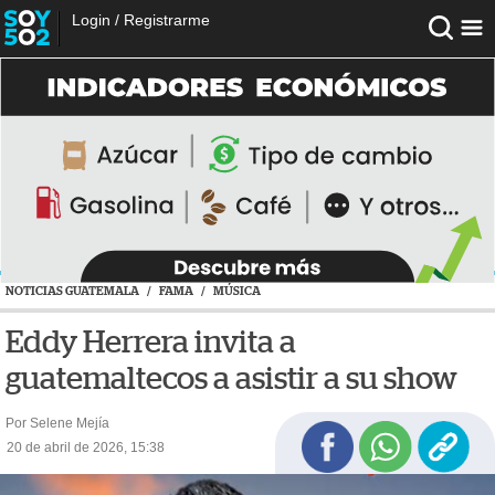
Login
/
Registrarme
NOTICIAS GUATEMALA
/
FAMA
/
MÚSICA
Eddy Herrera invita a
guatemaltecos a asistir a su show
Por Selene Mejía
20 de abril de 2026, 15:38