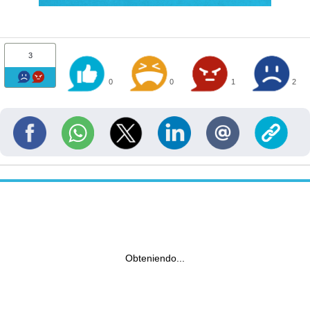
3
0
0
1
2
Obteniendo...