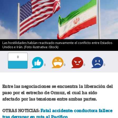
Las hostilidades habían reactivado nuevamente el conflicto entre Estados
Unidos e Irán. (Foto ilustrativa: iStock)
0
0
0
0
0
Entre las negociaciones se encuentra la liberación del
paso por el estrecho de Ormuz, el cual ha sido
afectado por las tensiones entre ambas partes.
OTRAS NOTICIAS:
Fatal accidente: conductora fallece
tras derrapar en ruta al Pacífico