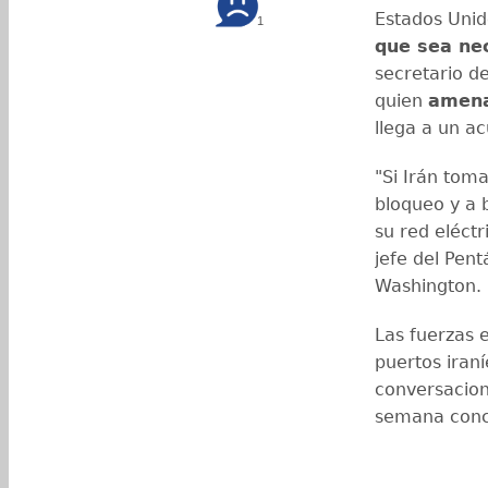
Estados Unid
1
que sea ne
secretario d
quien
amena
llega a un a
"Si Irán tom
bloqueo y a 
su red eléctr
jefe del Pen
Washington.
Las fuerzas 
puertos iran
conversacion
semana conc