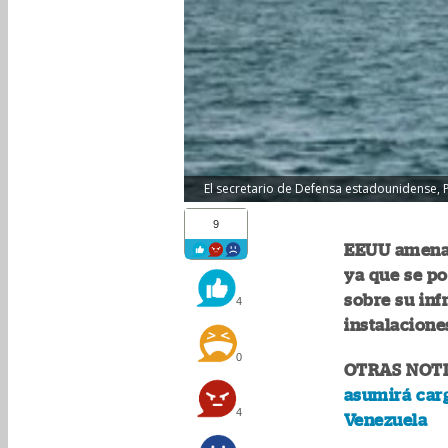
El secretario de Defensa estadounidense, P
9
EEUU amenaza
ya que se po
sobre su inf
4
instalacione
0
OTRAS NOTI
asumirá car
4
Venezuela