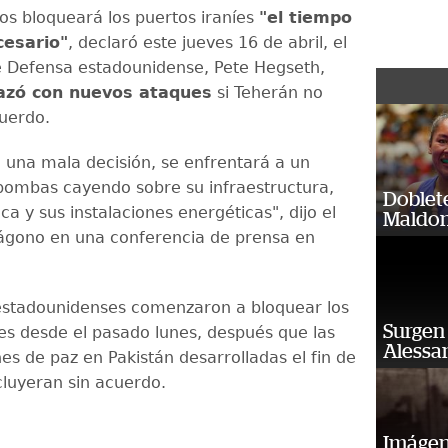
os bloqueará los puertos iraníes
"el tiempo
cesario"
, declaró este jueves 16 de abril, el
e Defensa estadounidense, Pete Hegseth,
zó con nuevos ataques
si Teherán no
cuerdo.
a una mala decisión, se enfrentará a un
bombas cayendo sobre su infraestructura,
Doblet
ica y sus instalaciones energéticas", dijo el
Maldon
tágono en una conferencia de prensa en
estadounidenses comenzaron a bloquear los
Surgen 
íes desde el pasado lunes, después que las
Alessan
es de paz en Pakistán desarrolladas el fin de
luyeran sin acuerdo.
Imágene