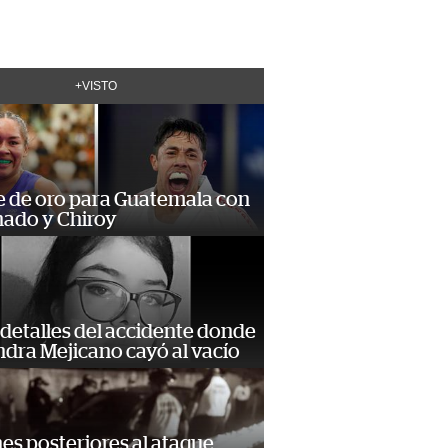
+VISTO
e de oro para Guatemala con
ado y Chiroy
detalles del accidente donde
dra Mejicano cayó al vacío
s posteriores al ataque