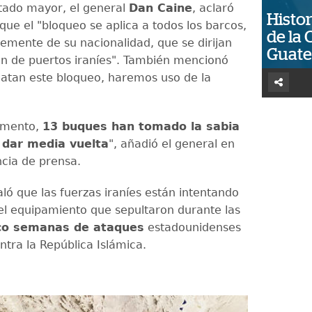
Estado mayor, el general
Dan Caine
, aclaró
Histor
que el "bloqueo se aplica a todos los barcos,
de la 
emente de su nacionalidad, que se dirijan
Guat
an de puertos iraníes". También mencionó
catan este bloqueo, haremos uso de la
omento,
13 buques han tomado la sabia
 dar media vuelta
", añadió el general en
cia de prensa.
ló que las fuerzas iraníes están intentando
el equipamiento que sepultaron durante las
co semanas de ataques
estadounidenses
ontra la República Islámica.