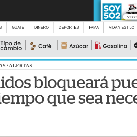
VERS
S
GUATE
DINERO
DEPORTES
FAMA
VIDA Y ESTILO
AS
/
ALERTAS
idos bloqueará pu
 tiempo que sea nec