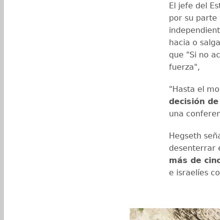
El jefe del 
por su parte 
independient
hacia o salg
que "Si no a
fuerza",
"Hasta el m
decisión de
una conferen
Hegseth seña
desenterrar 
más de cin
e israelíes c