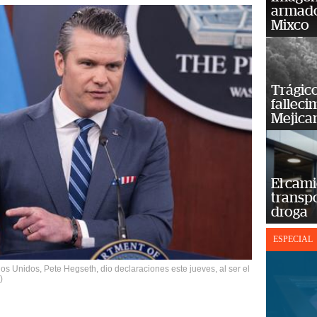
armado
Mixco
Trágico
falleci
Mejica
El cam
transp
droga
ESPECIAL
os Unidos, Pete Hegseth, dio declaraciones este jueves, al ser el
)