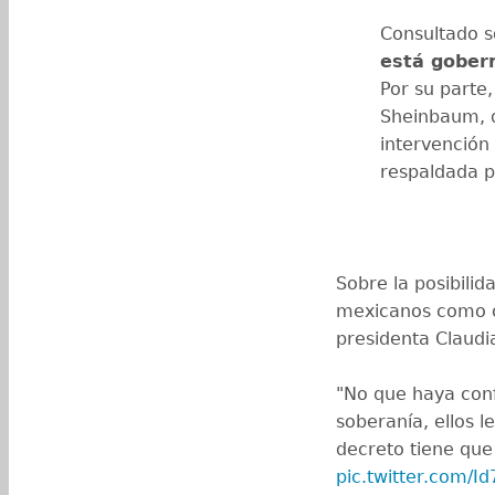
Consultado s
está gobern
Por su parte
Sheinbaum, d
intervención
respaldada p
Sobre la posibilid
mexicanos como or
presidenta Claud
"No que haya con
soberanía, ellos 
decreto tiene qu
pic.twitter.com/I