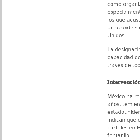
como organiza
especialment
los que acusa
un opioide s
Unidos.
La designaci
capacidad de
través de tod
Intervenció
México ha re
años, temien
estadounidens
indican que 
cárteles en 
fentanilo.