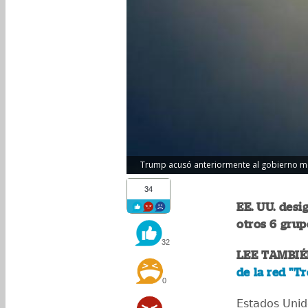
Trump acusó anteriormente al gobierno mexi
34
EE. UU. desi
otros 6 grup
32
LEE TAMBIÉ
de la red "T
0
Estados Uni