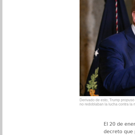
Derivado de esto, Trump propuso
no redoblaban la lucha contra la mi
El 20 de ene
decreto que 