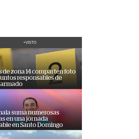
+VISTO
s de zona 14 comparten foto
suntos responsables de
 armado
ala suma numerosas
as en una jornada
dable en Santo Domingo