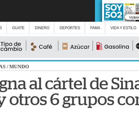
VERS
S
GUATE
DINERO
DEPORTES
FAMA
VIDA Y ESTILO
AS
/
MUNDO
gna al cártel de Sin
y otros 6 grupos c