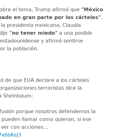
obre el tema, Trump afirmó que
"México
ado en gran parte por los cárteles"
.
, la presidenta mexicana, Claudia
ijo
"no tener miedo"
a una posible
 estadounidense y afirmó sentirse
or la población.
ad de que EUA declare a los cárteles
ganizaciones terroristas dice la
ia Sheinbaum:
fusión porque nosotros defendemos la
le pueden llamar como quieran, si ese
e ver con acciones…
d7x6bKej3