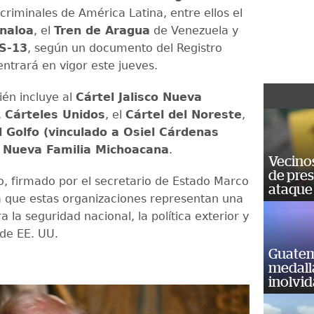
criminales de América Latina, entre ellos el
inaloa
, el
Tren de Aragua
de Venezuela y
S-13
, según un documento del Registro
entrará en vigor este jueves.
ién incluye al
Cártel Jalisco Nueva
,
Cárteles Unidos
, el
Cártel del Noreste
,
l Golfo (vinculado a Osiel Cárdenas
Nueva Familia Michoacana
.
Vecino
de pre
, firmado por el secretario de Estado Marco
ataque
a que estas organizaciones representan una
la seguridad nacional, la política exterior y
de EE. UU.
Guatem
medall
inolvi