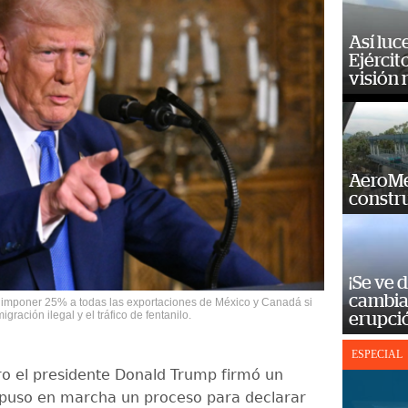
Así luc
Ejércit
visión
AeroMet
constr
¡Se ve 
cambia 
 imponer 25% a todas las exportaciones de México y Canadá si
gración ilegal y el tráfico de fentanilo.
erupci
ESPECIAL
ro el presidente Donald Trump firmó un
puso en marcha un proceso para declarar