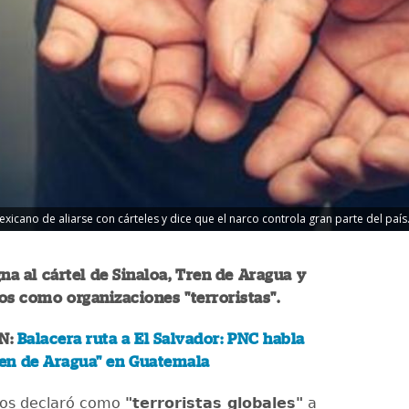
cano de aliarse con cárteles y dice que el narco controla gran parte del país.
gna al cártel de Sinaloa, Tren de Aragua y
os como organizaciones "terroristas".
N:
Balacera ruta a El Salvador: PNC habla
ren de Aragua" en Guatemala
dos declaró como
"terroristas globales"
a