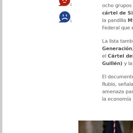
1
ocho grupos 
cártel de S
la pandilla
M
1
Federal que 
La lista tamb
Generación
el
Cártel de
Guillén)
y la
El documento
Rubio, señal
amenaza para 
la economía 