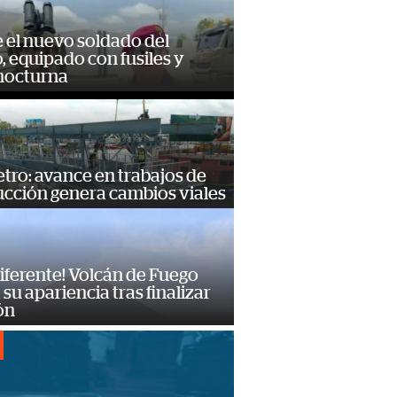
e el nuevo soldado del
o, equipado con fusiles y
 nocturna
ro: avance en trabajos de
ucción genera cambios viales
diferente! Volcán de Fuego
su apariencia tras finalizar
ón