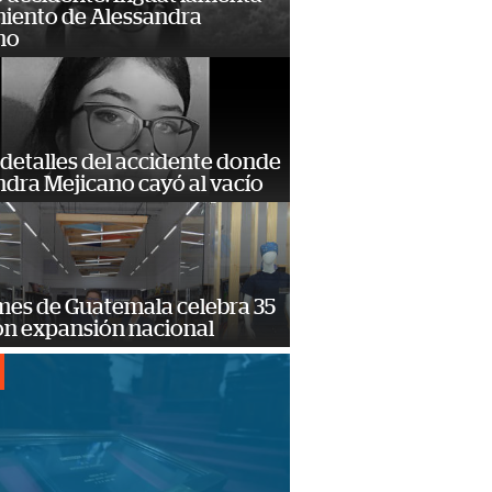
miento de Alessandra
no
detalles del accidente donde
dra Mejicano cayó al vacío
mes de Guatemala celebra 35
on expansión nacional