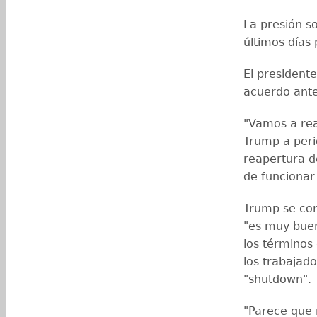
La presión s
últimos días 
El presidente
acuerdo ante
"Vamos a rea
Trump a perio
reapertura d
de funcionar 
Trump se com
"es muy buen
los términos
los trabajad
"shutdown".
"Parece que 