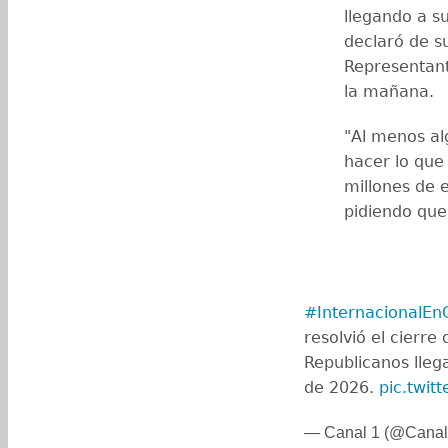
llegando a su
declaró de s
Representant
la mañana.
"Al menos al
hacer lo que
millones de 
pidiendo que
#InternacionalEn
resolvió el cierre
Republicanos lleg
de 2026.
pic.twit
— Canal 1 (@Cana