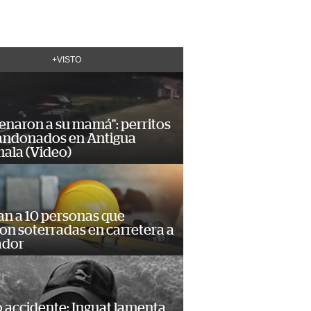
+VISTO
enaron a su mamá": perritos
andonados en Antigua
ala (Video)
an a 10 personas que
n soterradas en carretera a
ador
 accidente: Inguat lamenta