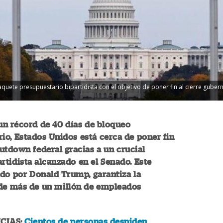
ete presupuestario bipartidista con el objetivo de poner fin al cierre gubern
un récord de 40 días de bloqueo
io, Estados Unidos está cerca de poner fin
utdown federal gracias a un crucial
rtidista alcanzado en el Senado. Este
ado por Donald Trump, garantiza la
de más de un millón de empleados
CIAS:
Cientos de personas despiden