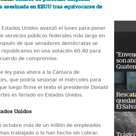
a asesinada en EEUU tras equivocarse de
 Estados Unidos avanzó el lunes para poner
 de servicios públicos federales más largo en
 después de que senadores demócratas se
s republicanos en una votación 60-40 para
"Enven
acuerdo de compromiso.
son ab
Guatem
de ley pasa ahora a la Cámara de
es, que podría sesionar el miércoles para
que luego firme el texto el presidente Donald
Rescat
rtes es feriado en Estados Unidos.
quedaro
El Salv
stados Unidos
e octubre más de un millón de empleados
 han trabajado o lo han hecho sin cobrar.
Trágico