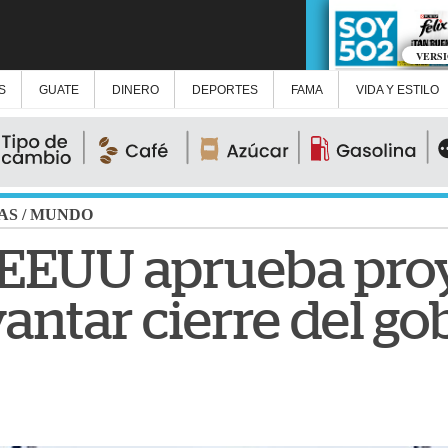
VERS
S
GUATE
DINERO
DEPORTES
FAMA
VIDA Y ESTILO
AS
/
MUNDO
 EEUU aprueba pro
vantar cierre del g