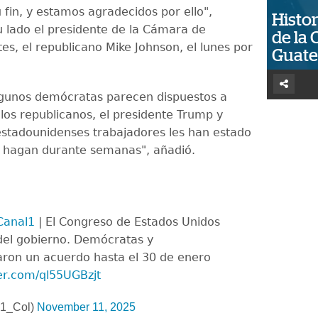
 fin, y estamos agradecidos por ello",
Histor
u lado el presidente de la Cámara de
de la 
es, el republicano Mike Johnson, el lunes por
Guat
gunos demócratas parecen dispuestos a
 los republicanos, el presidente Trump y
estadounidenses trabajadores les han estado
 hagan durante semanas", añadió.
Canal1
| El Congreso de Estados Unidos
 del gobierno. Demócratas y
aron un acuerdo hasta el 30 de enero
ter.com/ql55UGBzjt
l1_Col)
November 11, 2025