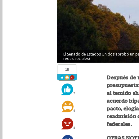
El Senado de Estados Unidos aprobó un paqu
redes sociales)
18
Después de 
presupuestar
al temido sh
7
acuerdo bipa
pacto, elogi
4
readmisión 
federales.
4
OTRAS NOTI