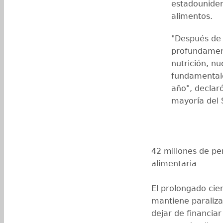
estadouniden
alimentos.
"Después de 
profundamen
nutrición, nu
fundamentale
año", declaró
mayoría del 
42 millones de pe
alimentaria
El prolongado cie
mantiene paraliza
dejar de financiar