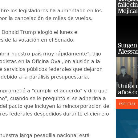
falleci
obre los legisladores ha aumentado en los
Mejica
por la cancelación de miles de vuelos.
 Donald Trump elogió el lunes el
s de la votación en el Senado.
Surgen 
Alessan
brir nuestro país muy rápidamente", dijo
distas en la Oficina Oval, en alusión a la
e servicios públicos federales que dejaron
debido a la parálisis presupuestaria.
Unifor
prometió a "cumplir el acuerdo" y dijo que
años c
o", cuando se le preguntó si se adheriría a
ESPECIAL
 del pacto que incluyen la reincorporación de
ores federales despedidos durante el cierre o
nuestra larga pesadilla nacional está