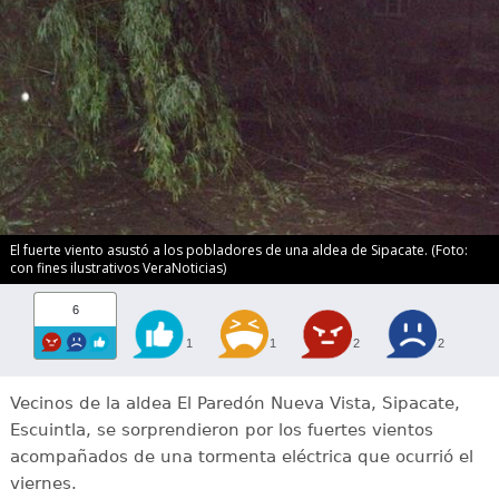
El fuerte viento asustó a los pobladores de una aldea de Sipacate. (Foto:
con fines ilustrativos VeraNoticias)
6
1
1
2
2
Vecinos de la aldea El Paredón Nueva Vista, Sipacate,
Escuintla, se sorprendieron por los fuertes vientos
acompañados de una tormenta eléctrica que ocurrió el
viernes.