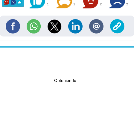
1
1
2
2
Obteniendo...