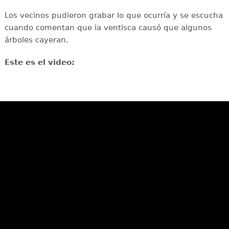
Los vecinos pudieron grabar lo que ocurría y se escucha
cuando comentan que la ventisca causó que algunos
árboles cayeran.
Este es el video: