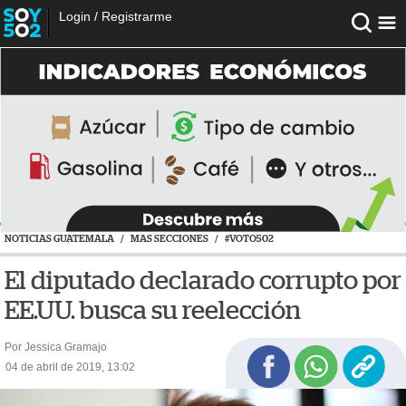
Login
/
Registrarme
NOTICIAS GUATEMALA
/
MAS SECCIONES
/
#VOTO502
El diputado declarado corrupto por
EE.UU. busca su reelección
Por Jessica Gramajo
04 de abril de 2019, 13:02