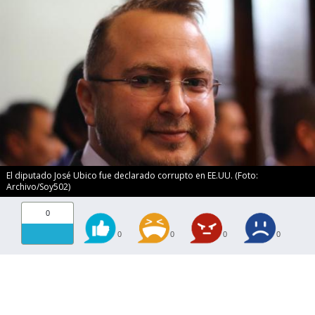
El diputado José Ubico fue declarado corrupto en EE.UU. (Foto:
Archivo/Soy502)
0
0
0
0
0