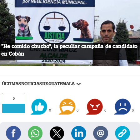
"He comido chucho", la peculiar campaña de candidato
en Cobán
ÚLTIMAS NOTICIAS DE GUATEMALA
0
0
0
0
0