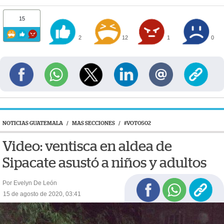
15
2
12
1
0
NOTICIAS GUATEMALA
/
MAS SECCIONES
/
#VOTO502
Video: ventisca en aldea de
Sipacate asustó a niños y adultos
Por Evelyn De León
15 de agosto de 2020, 03:41