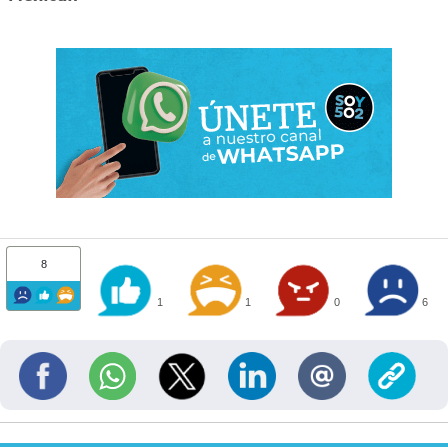
8
1
1
0
6