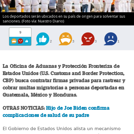
Los deportados serán ubicados en su país de origen para solventar sus
sanciones. (Foto vía: Nuestro Diario)
9
2
3
3
1
La Oficina de Aduanas y Protección Fronteriza de
Estados Unidos (U.S. Customs and Border Protection,
CBP) busca contratar firmas privadas para rastrear y
cobrar multas migratorias a personas deportadas en
Guatemala, México y Honduras.
OTRAS NOTICIAS:
Hijo de Joe Biden confirma
complicaciones de salud de su padre
El Gobierno de Estados Unidos alista un mecanismo