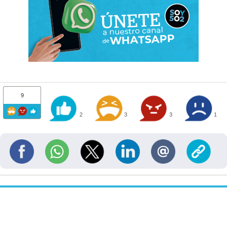
9
2
3
3
1