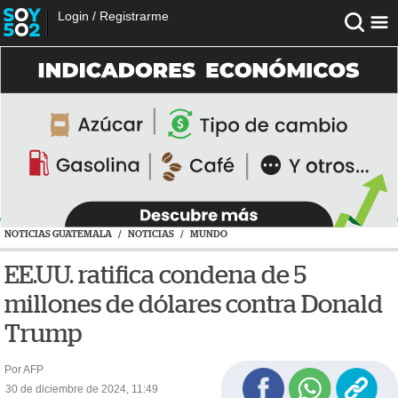
Login
/
Registrarme
NOTICIAS GUATEMALA
/
NOTICIAS
/
MUNDO
EE.UU. ratifica condena de 5
millones de dólares contra Donald
Trump
Por AFP
30 de diciembre de 2024, 11:49