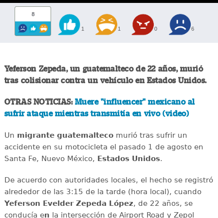
8
1
1
0
6
Yeferson Zepeda, un guatemalteco de 22 años, murió
tras colisionar contra un vehículo en Estados Unidos.
OTRAS NOTICIAS:
Muere "influencer" mexicano al
sufrir ataque mientras transmitía en vivo (video)
Un
migrante
guatemalteco
murió tras sufrir un
accidente en su motocicleta el pasado 1 de agosto en
Santa Fe, Nuevo México,
Estados
Unidos
.
De acuerdo con autoridades locales, el hecho se registró
alrededor de las 3:15 de la tarde (hora local), cuando
Yeferson Evelder Zepeda López
, de 22 años, se
conducía e
n
la intersección de Airport Road y Zepol