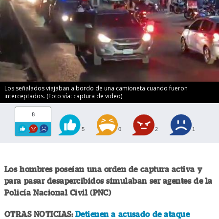
Los señalados viajaban a bordo de una camioneta cuando fueron
interceptados. (Foto vía: captura de video)
8
5
0
2
1
Los hombres poseían una orden de captura activa y
para pasar desapercibidos simulaban ser agentes de la
Policía Nacional Civil (PNC)
OTRAS NOTICIAS:
Detienen a acusado de ataque