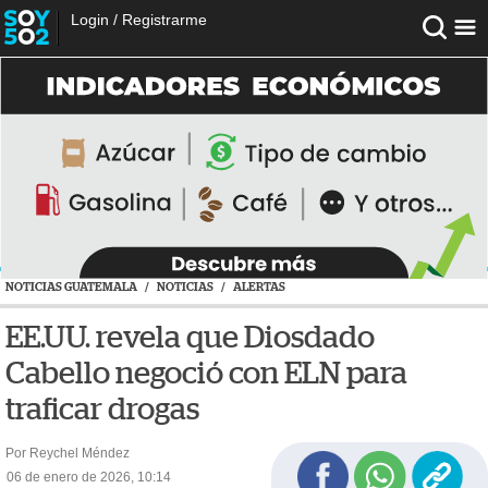
Login
/
Registrarme
NOTICIAS GUATEMALA
/
NOTICIAS
/
ALERTAS
EE.UU. revela que Diosdado
Cabello negoció con ELN para
traficar drogas
Por Reychel Méndez
06 de enero de 2026, 10:14