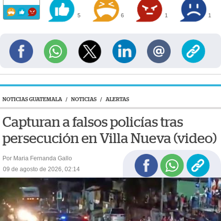
5
6
1
1
NOTICIAS GUATEMALA
/
NOTICIAS
/
ALERTAS
Capturan a falsos policías tras
persecución en Villa Nueva (video)
Por Maria Fernanda Gallo
09 de agosto de 2026, 02:14