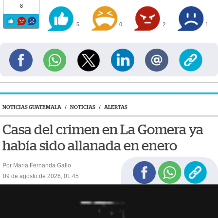
8
5
0
2
1
NOTICIAS GUATEMALA
/
NOTICIAS
/
ALERTAS
Casa del crimen en La Gomera ya
había sido allanada en enero
Por Maria Fernanda Gallo
09 de agosto de 2026, 01:45