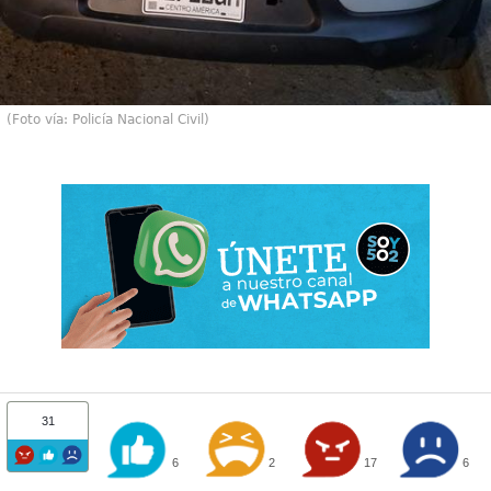
(Foto vía: Policía Nacional Civil)
31
6
2
17
6