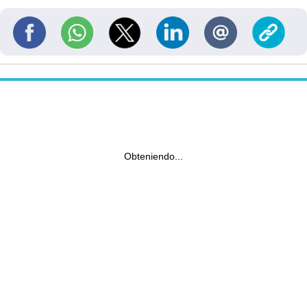
Obteniendo...