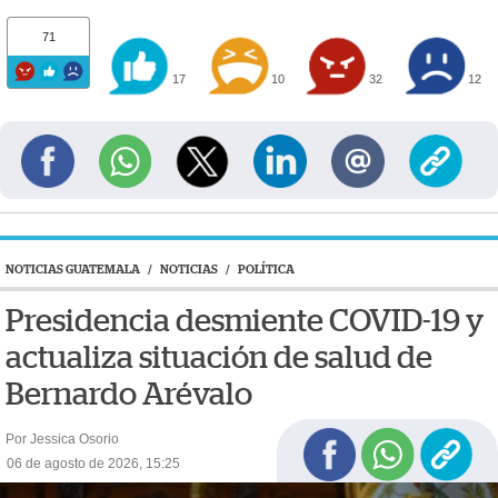
71
17
10
32
12
NOTICIAS GUATEMALA
/
NOTICIAS
/
POLÍTICA
Presidencia desmiente COVID-19 y
actualiza situación de salud de
Bernardo Arévalo
Por Jessica Osorio
06 de agosto de 2026, 15:25