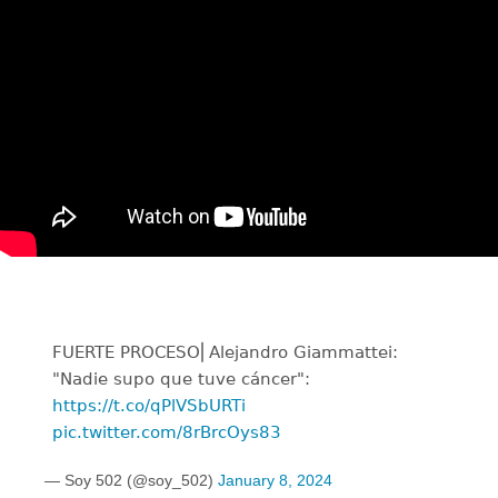
FUERTE PROCESO⎜Alejandro Giammattei:
"Nadie supo que tuve cáncer":
https://t.co/qPlVSbURTi
pic.twitter.com/8rBrcOys83
— Soy 502 (@soy_502)
January 8, 2024