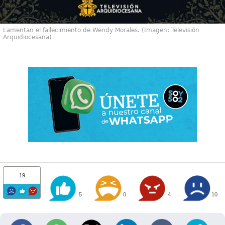
Lamentan el fallecimiento de Wendy Morales. (Imagen: Televisión
Arquidiocesana)
19
5
0
4
10