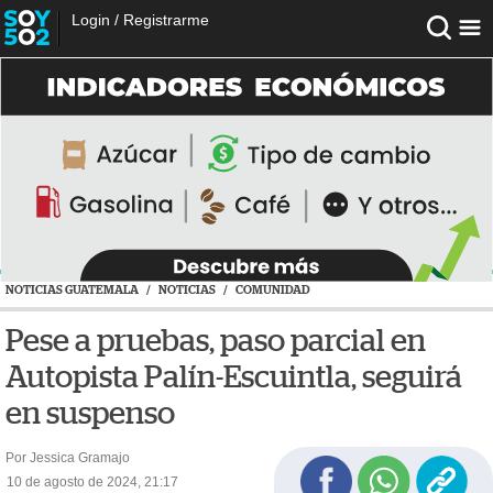
Login
/
Registrarme
NOTICIAS GUATEMALA
/
NOTICIAS
/
COMUNIDAD
Pese a pruebas, paso parcial en
Autopista Palín-Escuintla, seguirá
en suspenso
Por Jessica Gramajo
10 de agosto de 2024, 21:17