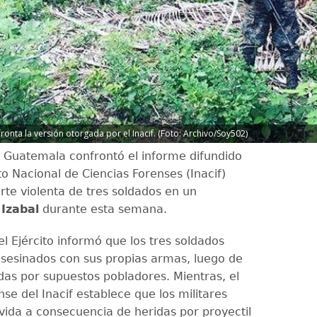
onta la versión otorgada por el Inacif. (Foto: Archivo/Soy502)
de Guatemala confrontó el informe difundido
uto Nacional de Ciencias Forenses (Inacif)
rte violenta de tres soldados en un
n
Izabal
durante esta semana.
 el Ejército informó que los tres soldados
asesinados con sus propias armas, luego de
das por supuestos pobladores. Mientras, el
se del Inacif establece que los militares
 vida a consecuencia de heridas por proyectil