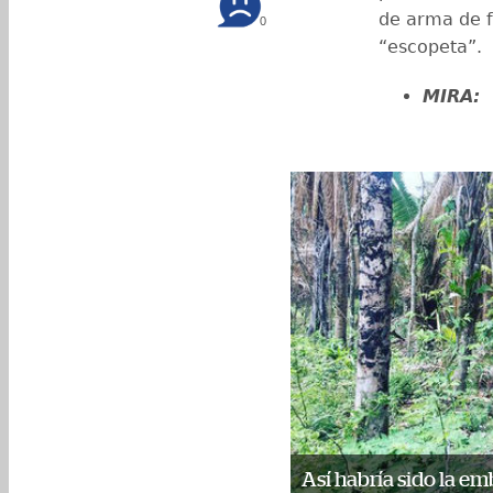
de arma de f
0
“escopeta”.
MIRA:
Así habría sido la em