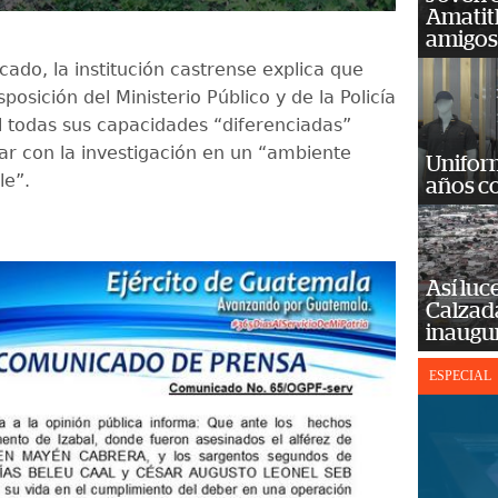
Amatit
amigos
ado, la institución castrense explica que
posición del Ministerio Público y de la Policía
il todas sus capacidades “diferenciadas”
ar con la investigación en un “ambiente
Unifor
le”.
años c
Así luc
Calzada
inaugu
ESPECIAL