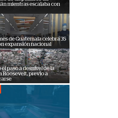
lán mientras escalaba con
mes de Guatemala celebra 35
on expansión nacional
e el paso a desnivel de la
 Roosevelt, previo a
rarse