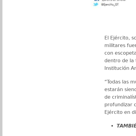
El Ejército, 
militares fu
con escopeta
dentro de la 
Institución 
“Todas las m
estarán sien
de criminalíst
profundizar c
Ejército en 
TAMBI