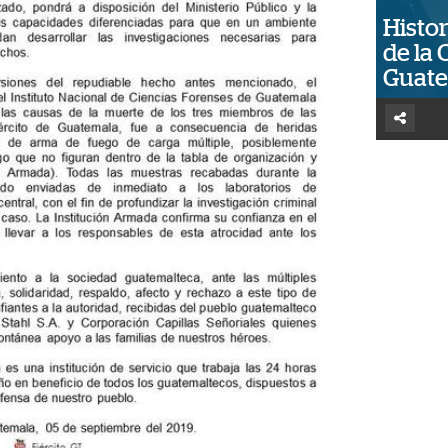
Histor
de la 
Guat