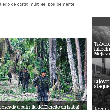
uego de carga múltiple, posiblemente
Trágico
falleci
Mejica
El jove
ataque
boscada a patrulla del Ejército en Izabal
Joven 