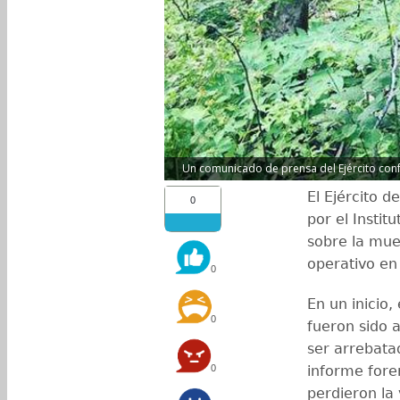
Un comunicado de prensa del Ejército confr
El Ejército 
0
por el Instit
sobre la mue
operativo e
0
En un inicio,
0
fueron sido 
ser arrebata
0
informe foren
perdieron la