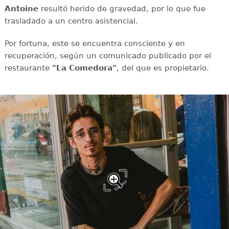
Antoine
resultó herido de gravedad, por lo que fue
trasladado a un centro asistencial.
Por fortuna, este se encuentra consciente y en
recuperación, según un comunicado publicado por el
restaurante
"La Comedora"
, del que es propietario.