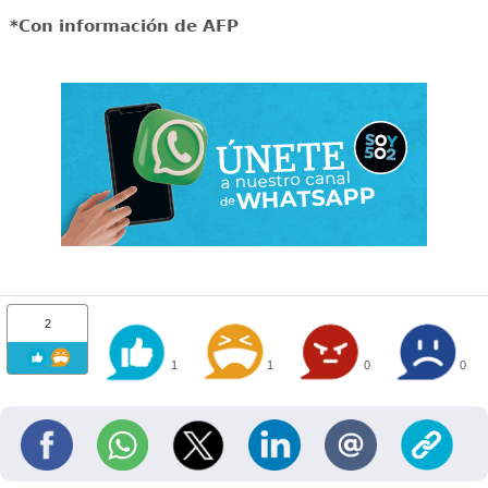
*Con información de AFP
2
1
1
0
0