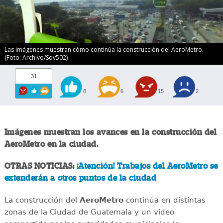
Las imágenes muestran cómo continúa la construcción del AeroMetro.
(Foto: Archivo/Soy502)
31
8
6
15
2
Imágenes muestran los avances en la construcción del
AeroMetro en la ciudad.
OTRAS NOTICIAS:
¡Atención! Trabajos del AeroMetro se
extenderán a otros puntos de la ciudad
La construcción del
AeroMetro
continúa en distintas
zonas de la Ciudad de Guatemala y un video