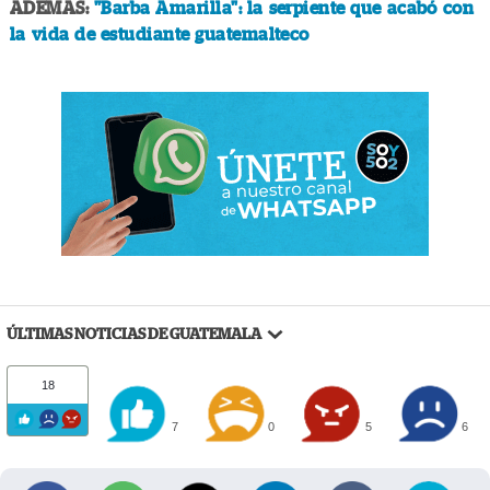
ADEMÁS:
"Barba Amarilla": la serpiente que acabó con
la vida de estudiante guatemalteco
ÚLTIMAS NOTICIAS DE GUATEMALA
18
7
0
5
6