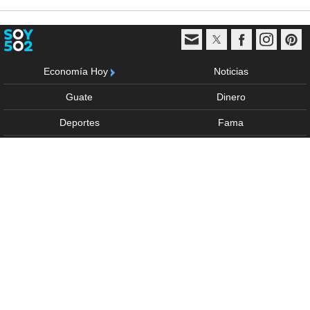
Economía Hoy
Noticias
Guate
Dinero
Deportes
Fama
Vida y estilo
Trending
Multimedia
Sponsored
Anúnciate
Acerca de
Política de privacidad
Términos de uso
Directorio
Derechos Reservados © - 2026