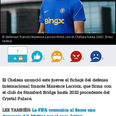
El defensor francés Maxence Lacroix firmó con el Chelsea hasta 2032. (Foto:
redes)
2
1
1
0
0
El Chelsea anunció este jueves el fichaje del defensa
internacional francés Maxence Lacroix, que firma con
el club de Stamford Bridge hasta 2032 procedente del
Crystal Palace.
LEE TAMBIÉN:
La FIFA comunica al Barsa una