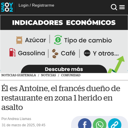
Login
/
Registrarme
NOTICIAS GUATEMALA
/
NOTICIAS
/
COMUNIDAD
Él es Antoine, el francés dueño de
restaurante en zona 1 herido en
asalto
Por Andrea Llamas
31 de marzo de 2025, 09:45