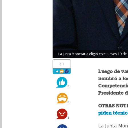
La Junta Monetaria eligió este jueves 19 de
10
Luego de var
nombró a los
Competencia.
3
Presidente d
3
OTRAS NOTI
piden técnic
1
La Junta Mon