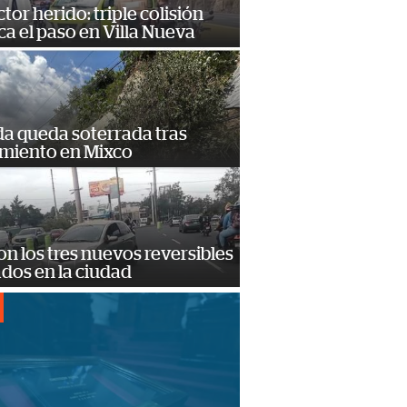
or herido: triple colisión
a el paso en Villa Nueva
da queda soterrada tras
amiento en Mixco
on los tres nuevos reversibles
ados en la ciudad