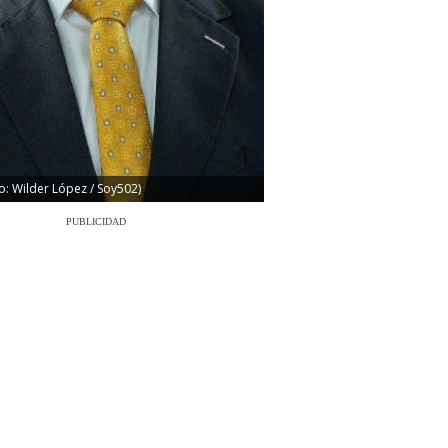
o: Wilder López / Soy502)
PUBLICIDAD