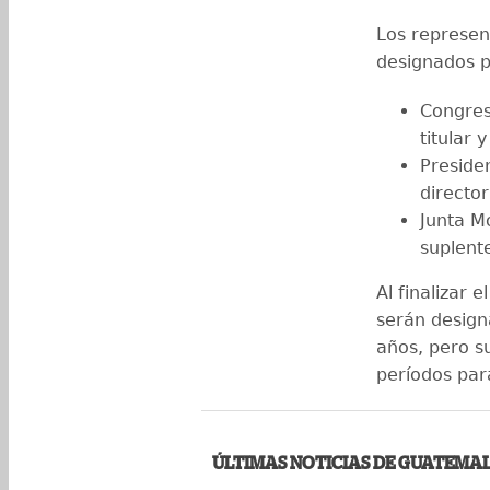
Los represen
designados po
Congres
titular 
Preside
director
Junta Mo
suplent
Al finalizar 
serán design
años, pero su
períodos para
ÚLTIMAS NOTICIAS DE GUATEMA