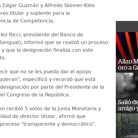
s Edgar Guzmán y Alfredo Skinner-Klée
es titular y suplente para la
encia de Competencia.
lez Ricci, presidente del Banco de
anguat), informó que se realizó un proceso
y que la designación finaliza con este
to.
Allan 
oro a 
ecir que no se les pueda dar el apoyo
quieran", especificó y recordó que está
 designación por parte del Presidente de la
del Congreso de la República.
Salió d
amigo y
n recibió 5 votos de la Junta Monetaria y
idad de director titular, afirmó que
 proceso "transparente y democrático".