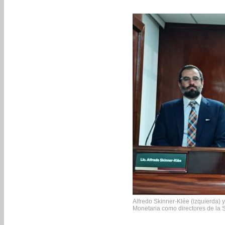
Alfredo Skinner-Klée (izquierda)
Monetaria como directores de la 