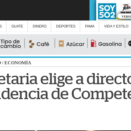
VERS
S
GUATE
DINERO
DEPORTES
FAMA
VIDA Y ESTILO
O
/
ECONOMÍA
aria elige a direct
ndencia de Compet