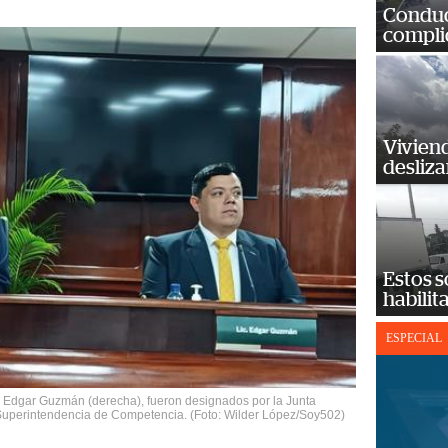
Conduct
complic
Vivien
desliz
Estos s
habilit
ESPECIAL
 y Edgar Guzmán (derecha), fueron designados por la Junta
Superintendencia de Competencia. (Foto: Wilder López/Soy502)