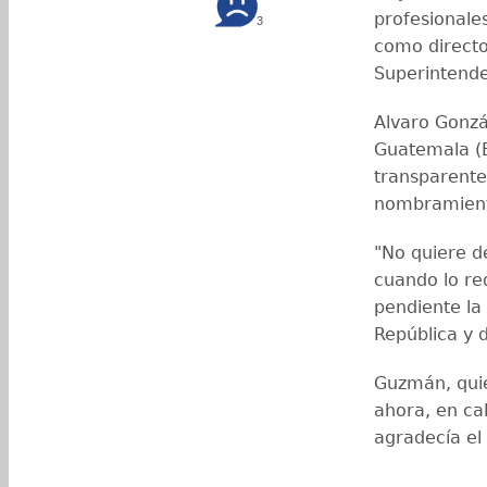
profesionale
3
como director
Superintend
Alvaro Gonzá
Guatemala (B
transparente 
nombramien
"No quiere d
cuando lo re
pendiente la
República y 
Guzmán, quie
ahora, en cal
agradecía el