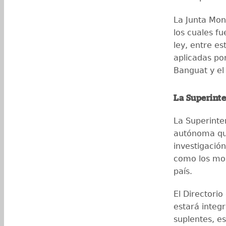
La Junta Mon
los cuales f
ley, entre es
aplicadas po
Banguat y el
La Superint
La Superinte
autónoma que
investigación
como los mon
país.
El Directori
estará integr
suplentes, es