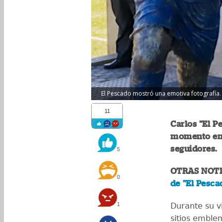
El Pescado mostró una emotiva fotografía. (
11
Carlos "El P
momento en 
seguidores.
5
OTRAS NOTI
0
de "El Pesca
1
Durante su vi
sitios emblem