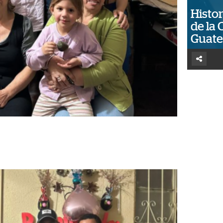
Histor
de la 
Guat