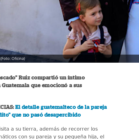
Foto: Oficina)
escado" Ruiz compartió un íntimo
Guatemala que emocionó a sus
CIAS:
El detalle guatemalteco de la pareja
dito" que no pasó desapercibido
sita a su tierra, además de recorrer los
áticos con su pareja y su pequeña hija, el