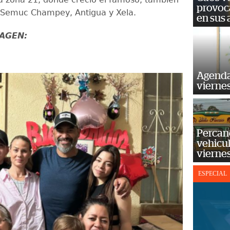
provoc
o Semuc Champey, Antigua y Xela.
en sus
MAGEN:
Agenda
vierne
Percan
vehicul
vierne
ESPECIAL