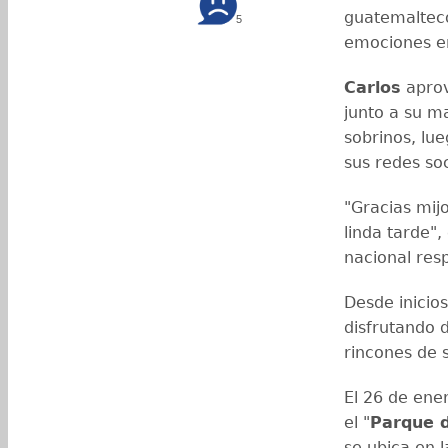
guatemalteco
5
emociones e
Carlos
aprov
junto a su m
sobrinos, lu
sus redes so
"Gracias mij
linda tarde",
nacional res
Desde inicios
disfrutando d
rincones de s
El 26 de ene
el "
Parque d
se ubica en 