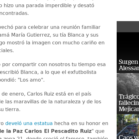
 hizo una parada imperdible y desató
ncontradas.
echó para celebrar una reunión familiar
amá María Gutierrez, su tía Blanca y sus
ego mostró la imagen con mucho cariño en
ciales.
Surgen 
o por compartir con nosotros tu tiempo esa
Alessan
 escribió Blanca, a lo que el exfutbolista
pondió: "Los amo".
 de enero, Carlos Ruiz está en el país
Trágico
e las maravillas de la naturaleza y de los
falleci
Mejica
u tierra.
ro
develó una estatua
hecha en su honor en
e la
Paz Carlos El Pescadito Ruiz
" que
Caos ve
la zona 21, donde creció el famoso, también