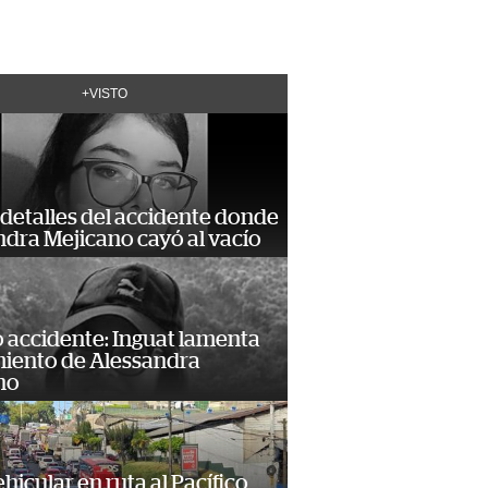
+VISTO
detalles del accidente donde
dra Mejicano cayó al vacío
 accidente: Inguat lamenta
miento de Alessandra
no
hicular en ruta al Pacífico