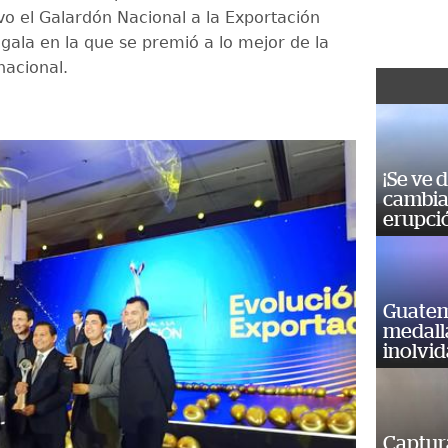
o el Galardón Nacional a la Exportación
gala en la que se premió a lo mejor de la
nacional.
¡Se ve 
cambia 
erupci
Guatem
medall
inolvi
Captur