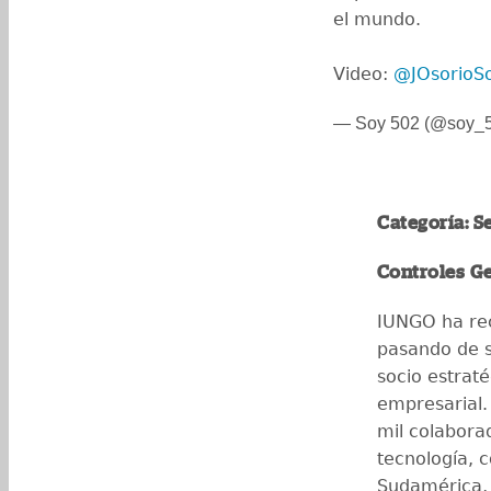
el mundo.
Video:
@JOsorioS
— Soy 502 (@soy_
Categoría: S
Controles G
IUNGO ha re
pasando de 
socio estrat
empresarial
mil colabora
tecnología, 
Sudamérica, 