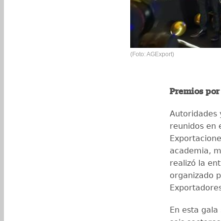
(Foto: AGExport)
Premios por
Autoridades y
reunidos en 
Exportacione
academia, me
realizó la en
organizado p
Exportadores
En esta gala 