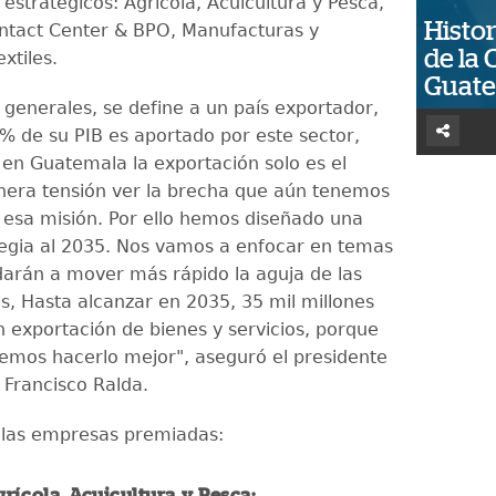
 estratégicos: Agrícola, Acuicultura y Pesca,
Histor
ontact Center & BPO, Manufacturas y
de la 
xtiles.
Guat
 generales, se define a un país exportador,
% de su PIB es aportado por este sector,
en Guatemala la exportación solo es el
era tensión ver la brecha que aún tenemos
 esa misión. Por ello hemos diseñado una
egia al 2035. Nos vamos a enfocar en temas
arán a mover más rápido la aguja de las
s, Hasta alcanzar en 2035, 35 mil millones
n exportación de bienes y servicios, porque
mos hacerlo mejor", aseguró el presidente
 Francisco Ralda.
 las empresas premiadas:
grícola, Acuicultura y Pesca: