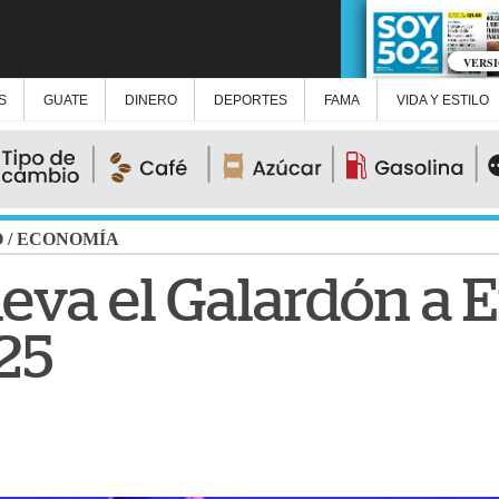
VERS
S
GUATE
DINERO
DEPORTES
FAMA
VIDA Y ESTILO
O
/
ECONOMÍA
leva el Galardón a 
25