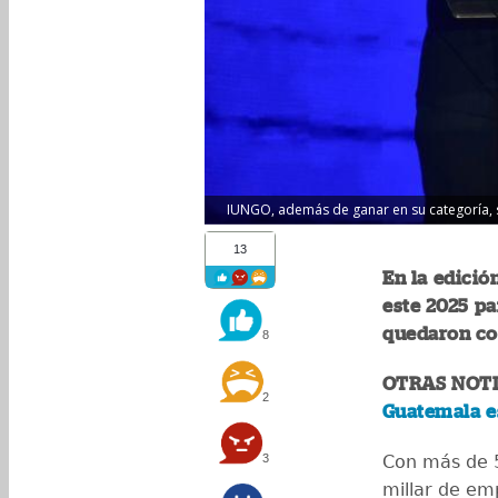
IUNGO, además de ganar en su categoría, s
13
En la edició
este 2025 pa
quedaron com
8
OTRAS NOTI
2
Guatemala e
3
Con más de 5
millar de em