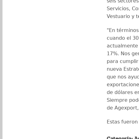
seis sectores
Servicios, C
Vestuario y te
"En términos
cuando el 30
actualmente 
17%. Nos gen
para cumplir
nueva Estrat
que nos ayud
exportacione
de dólares e
Siempre pode
de Agexport,
Estas fueron
Categoría: A