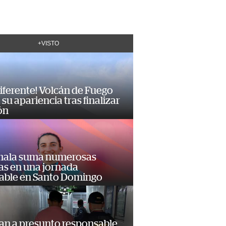
+VISTO
diferente! Volcán de Fuego
su apariencia tras finalizar
ón
ala suma numerosas
as en una jornada
dable en Santo Domingo
an a presunto responsable