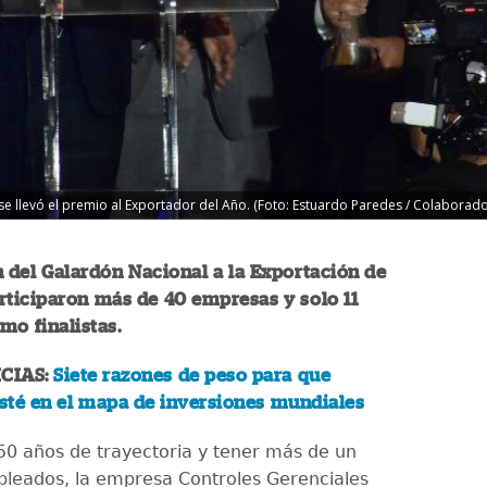
e llevó el premio al Exportador del Año. (Foto: Estuardo Paredes / Colaborado
n del Galardón Nacional a la Exportación de
rticiparon más de 40 empresas y solo 11
o finalistas.
CIAS:
Siete razones de peso para que
sté en el mapa de inversiones mundiales
0 años de trayectoria y tener más de un
pleados, la empresa Controles Gerenciales