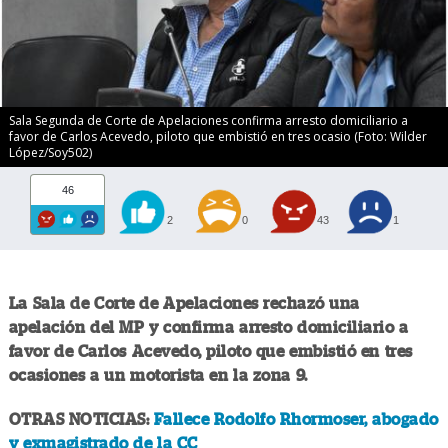
Sala Segunda de Corte de Apelaciones confirma arresto domiciliario a
favor de Carlos Acevedo, piloto que embistió en tres ocasio (Foto: Wilder
López/Soy502)
46
2
0
43
1
La Sala de Corte de Apelaciones rechazó una
apelación del MP y confirma arresto domiciliario a
favor de Carlos Acevedo, piloto que embistió en tres
ocasiones a un motorista en la zona 9.
OTRAS NOTICIAS:
Fallece Rodolfo Rhormoser, abogado
y exmagistrado de la CC