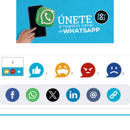
5
1
2
2
0