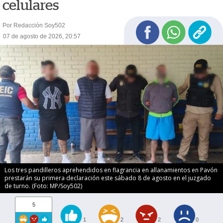
celulares
Por Redacción Soy502
07 de agosto de 2026, 20:57
Los tres pandilleros aprehendidos en flagrancia en allanamientos en Pavón
prestarán su primera declaración este sábado 8 de agosto en el juzgado
de turno. (Foto: MP/Soy502)
5
1
2
2
0