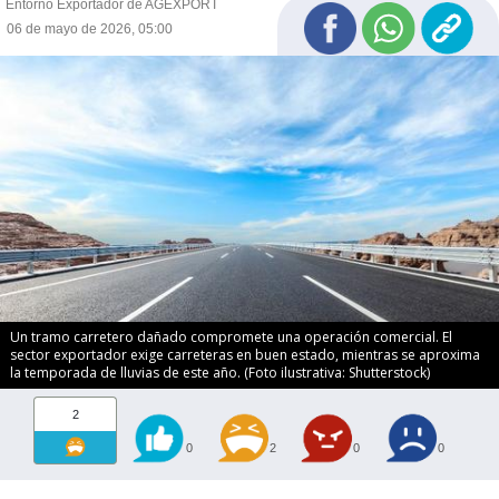
Entorno Exportador de AGEXPORT
06 de mayo de 2026, 05:00
Un tramo carretero dañado compromete una operación comercial. El
sector exportador exige carreteras en buen estado, mientras se aproxima
la temporada de lluvias de este año. (Foto ilustrativa: Shutterstock)
2
0
2
0
0