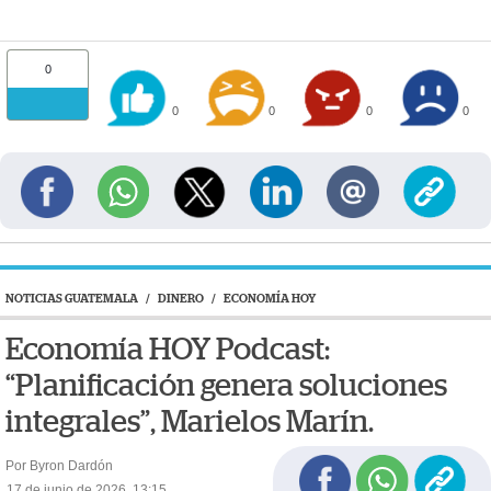
0
0
0
0
0
NOTICIAS GUATEMALA
/
DINERO
/
ECONOMÍA HOY
Economía HOY Podcast:
“Planificación genera soluciones
integrales”, Marielos Marín.
Por Byron Dardón
17 de junio de 2026, 13:15