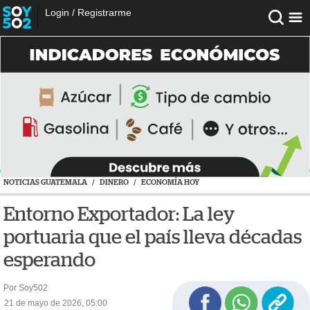
Login
/
Registrarme
NOTICIAS GUATEMALA
/
DINERO
/
ECONOMÍA HOY
Entorno Exportador: La ley
portuaria que el país lleva décadas
esperando
Por Soy502
21 de mayo de 2026, 05:00