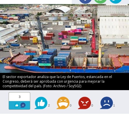
El sector exportador analiza que la Ley de Puertos, estancada en el
Congreso, deberá ser aprobada con urgencia para mejorar la
competitividad del país. (Foto: Archivo / Soy502)
3
2
0
0
1