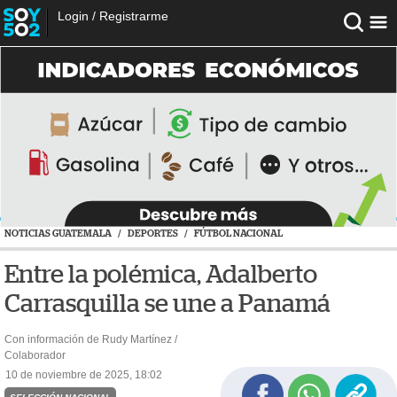
Login
/
Registrarme
NOTICIAS GUATEMALA
/
DEPORTES
/
FÚTBOL NACIONAL
Entre la polémica, Adalberto
Carrasquilla se une a Panamá
Con información de Rudy Martínez /
Colaborador
10 de noviembre de 2025, 18:02