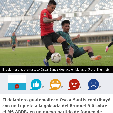
El delantero guatemalteco Óscar Santis destaca en Malasia. (Foto: Brunnei)
1
0
0
1
0
El delantero guatemalteco Óscar Santis contribuyó
con un triplete a la goleada del Brunnei 9-0 sobre
el MS ABDB, en un nuevo partido de fogueo de