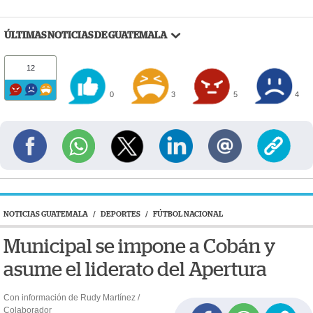
ÚLTIMAS NOTICIAS DE GUATEMALA
12
0
3
5
4
NOTICIAS GUATEMALA
/
DEPORTES
/
FÚTBOL NACIONAL
Municipal se impone a Cobán y
asume el liderato del Apertura
Con información de Rudy Martínez /
Colaborador