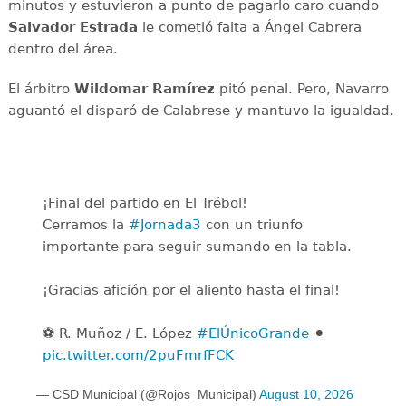
minutos y estuvieron a punto de pagarlo caro cuando
Salvador Estrada
le cometió falta a Ángel Cabrera
dentro del área.
El árbitro
Wildomar Ramírez
pitó penal. Pero, Navarro
aguantó el disparó de Calabrese y mantuvo la igualdad.
¡Final del partido en El Trébol!
Cerramos la
#Jornada3
con un triunfo
importante para seguir sumando en la tabla.
¡Gracias afición por el aliento hasta el final!
⚽️ R. Muñoz / E. López
#ElÚnicoGrande
⚫️
pic.twitter.com/2puFmrfFCK
— CSD Municipal (@Rojos_Municipal)
August 10, 2026