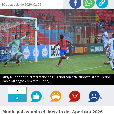
10 de agosto de 2026, 01:55
Rudy Muñoz abrió el marcador en El Trébol con este zurdazo. (Foto: Pedro
Pablo Mijangos / Nuestro Diario)
7
7
0
0
0
Municipal asumió el liderato del Apertura 2026