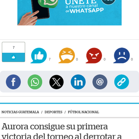
7
7
0
0
0
NOTICIAS GUATEMALA
/
DEPORTES
/
FÚTBOL NACIONAL
Aurora consigue su primera
victoria del torneo al derrotar a