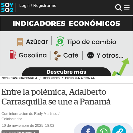
Login
/
Registrarme
NOTICIAS GUATEMALA
/
DEPORTES
/
FÚTBOL NACIONAL
Entre la polémica, Adalberto
Carrasquilla se une a Panamá
Con información de Rudy Martínez /
Colaborador
10 de noviembre de 2025, 18:02