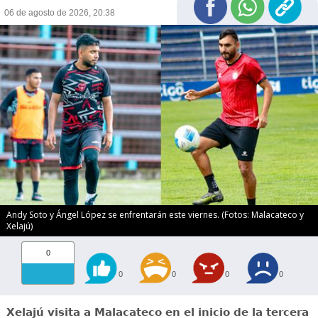
06 de agosto de 2026, 20:38
Andy Soto y Ángel López se enfrentarán este viernes. (Fotos: Malacateco y
Xelajú)
0
0
0
0
0
Xelajú visita a Malacateco en el inicio de la tercera