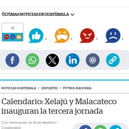
ÚLTIMAS NOTICIAS DE GUATEMALA
12
0
3
5
4
NOTICIAS GUATEMALA
/
DEPORTES
/
FÚTBOL NACIONAL
Calendario: Xelajú y Malacateco
inauguran la tercera jornada
Con información de Rudy Martínez /
Colaborador