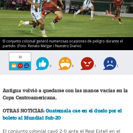
El conjunto colonial generó numerosas ocasiones de peligro durante el
partido. (Foto: Renato Melgar / Nuestro Diario)
10
0
6
3
1
Antigua volvió a quedarse con las manos vacías en la
Copa Centroamericana.
OTRAS NOTICIAS:
Guatemala cae en el duelo por el
boleto al Mundial Sub-20
El conjunto colonial cayó 2-0 ante el Real Estelí en el