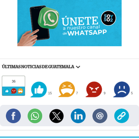
ÚLTIMAS NOTICIAS DE GUATEMALA
36
15
7
9
5