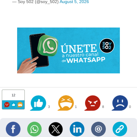
— Soy 502 (@soy_502)
August 5, 2026
12
3
1
8
0