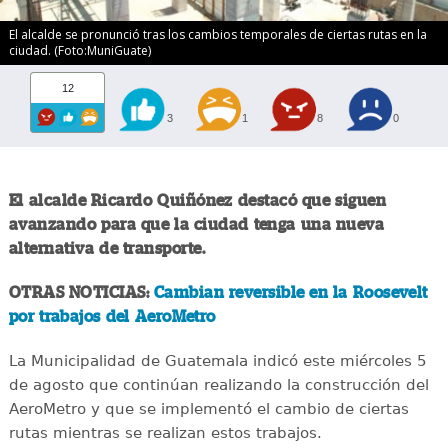
El alcalde se pronunció tras los cambios temporales de ciertas rutas en la
ciudad. (Foto:MuniGuate)
12
3
1
8
0
El alcalde Ricardo Quiñónez destacó que siguen
avanzando para que la ciudad tenga una nueva
alternativa de transporte.
OTRAS NOTICIAS:
Cambian reversible en la Roosevelt
por trabajos del AeroMetro
La Municipalidad de Guatemala indicó este miércoles 5
de agosto que continúan realizando la construcción del
AeroMetro y que se implementó el cambio de ciertas
rutas mientras se realizan estos trabajos.