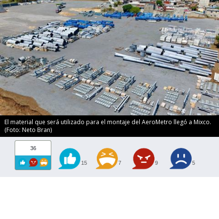
El material que será utilizado para el montaje del AeroMetro llegó a Mixco.
(Foto: Neto Bran)
36
15
7
9
5