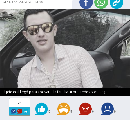
09 de abril de 2026, 14:39
El jefe edil llegó para apoyar a la familia. (Foto: redes sociales)
24
5
5
6
8