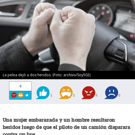
La pelea dejó a dos heridos. (Foto: archivo/Soy502)
8
1
2
5
0
Una mujer embarazada y un hombre resultaron
heridos luego de que el piloto de un camión disparara
contra un bus.