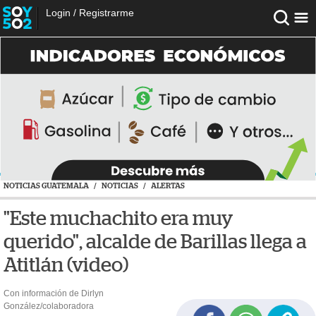
Login
/
Registrarme
NOTICIAS GUATEMALA
/
NOTICIAS
/
ALERTAS
"Este muchachito era muy
querido", alcalde de Barillas llega a
Atitlán (video)
Con información de Dirlyn
González/colaboradora