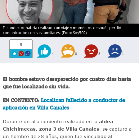
El conductor habría realizado un viaje y momentos después perdió
comunicación con sus familiares. (Foto: Soy502)
8
4
0
3
1
El hombre estuvo desaparecido por cuatro días hasta
que fue localizado sin vida.
EN CONTEXTO:
Localizan fallecido a conductor de
aplicación en Villa Canales
Durante un allanamiento realizado en la
aldea
Chichimecas, zona 3 de Villa Canales
, se capturó a
un hombre de 28 años, quien fue vinculado al