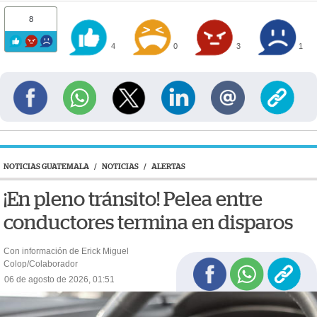
8
4
0
3
1
NOTICIAS GUATEMALA
/
NOTICIAS
/
ALERTAS
¡En pleno tránsito! Pelea entre
conductores termina en disparos
Con información de Erick Miguel
Colop/Colaborador
06 de agosto de 2026, 01:51