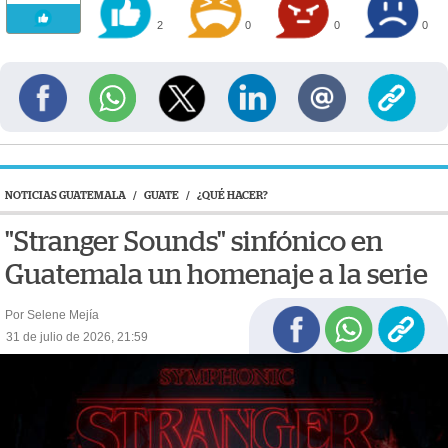
2
0
0
0
NOTICIAS GUATEMALA
/
GUATE
/
¿QUÉ HACER?
"Stranger Sounds" sinfónico en
Guatemala un homenaje a la serie
Por Selene Mejía
31 de julio de 2026, 21:59