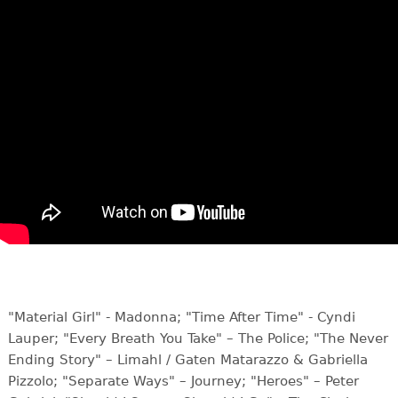
"Material Girl" - Madonna; "Time After Time" - Cyndi
Lauper; "Every Breath You Take" – The Police; "The Never
Ending Story" – Limahl / Gaten Matarazzo & Gabriella
Pizzolo; "Separate Ways" – Journey; "Heroes" – Peter