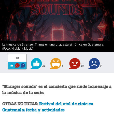
La música de Stranger Things en una orquesta sinfónica en Guatemala.
(Foto: NiuMark Music)
48
21
8
10
9
"Stranger sounds" es el concierto que rinde homenaje a
la música de la serie.
OTRAS NOTICIAS:
Festival del atol de elote en
Guatemala: fecha y actividades