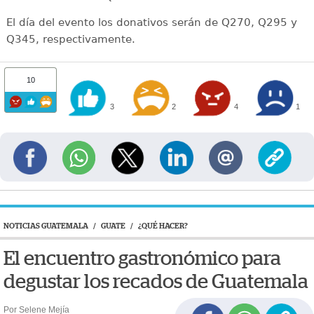
El día del evento los donativos serán de Q270, Q295 y
Q345, respectivamente.
10
3
2
4
1
NOTICIAS GUATEMALA
/
GUATE
/
¿QUÉ HACER?
El encuentro gastronómico para
degustar los recados de Guatemala
Por Selene Mejía