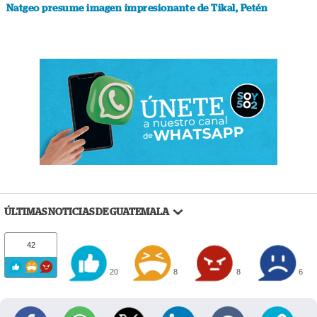
Natgeo presume imagen impresionante de Tikal, Petén
ÚLTIMAS NOTICIAS DE GUATEMALA
42
20
8
8
6