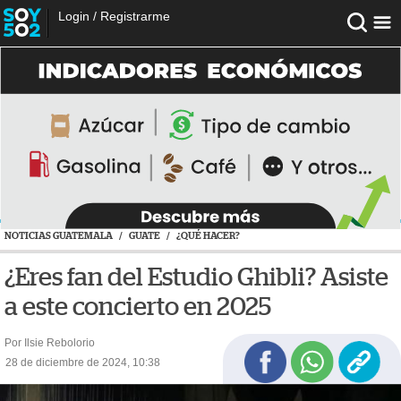
Login
/
Registrarme
NOTICIAS GUATEMALA
/
GUATE
/
¿QUÉ HACER?
¿Eres fan del Estudio Ghibli? Asiste
a este concierto en 2025
Por Ilsie Rebolorio
28 de diciembre de 2024, 10:38