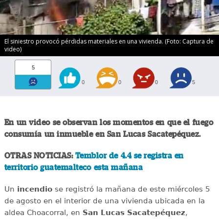
El siniestro provocó pérdidas materiales en una vivienda. (Foto: Captura de
video)
5
0
0
0
5
En un video se observan los momentos en que el fuego
consumía un inmueble en San Lucas Sacatepéquez.
OTRAS NOTICIAS:
Temblor de 4.4 se registra en
territorio guatemalteco esta mañana
Un
incendio
se registró la mañana de este miércoles 5
de agosto en el interior de una vivienda ubicada en la
aldea Choacorral, en
San Lucas
Sacatepéquez
,