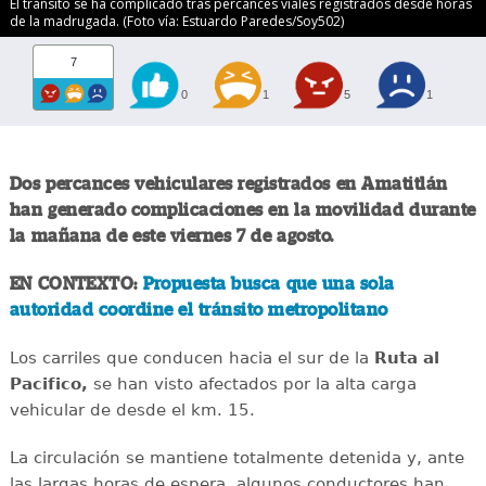
El tránsito se ha complicado tras percances viales registrados desde horas
de la madrugada. (Foto vía: Estuardo Paredes/Soy502)
7
0
1
5
1
Dos percances vehiculares registrados en Amatitlán
han generado complicaciones en la movilidad durante
la mañana de este viernes 7 de agosto.
EN CONTEXTO:
Propuesta busca que una sola
autoridad coordine el tránsito metropolitano
Los carriles que conducen hacia el sur de la
Ruta al
Pacifico,
se han visto afectados por la alta carga
vehicular de desde el km. 15.
La circulación se mantiene totalmente detenida y, ante
las largas horas de espera, algunos conductores han