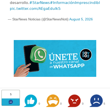
desarrollo.
#StarNews
#InformaciónImprescindible
pic.twitter.com/AEgaEdulkS
— StarNews Noticias (@StarNewsNoti)
August 5, 2026
5
0
0
0
5