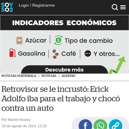
Login
/
Registrarme
NOTICIAS GUATEMALA
/
NOTICIAS
/
ALERTAS
Retrovisor se le incrustó: Erick
Adolfo iba para el trabajo y chocó
contra un auto
Por Marilin Alvarez
26 de agosto de 2024, 13:28