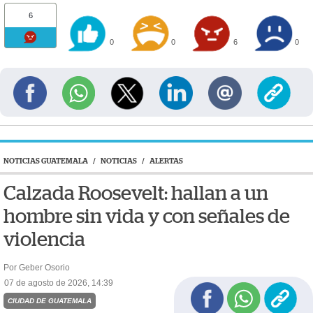
6
0
0
6
0
NOTICIAS GUATEMALA
/
NOTICIAS
/
ALERTAS
Calzada Roosevelt: hallan a un
hombre sin vida y con señales de
violencia
Por Geber Osorio
07 de agosto de 2026, 14:39
CIUDAD DE GUATEMALA