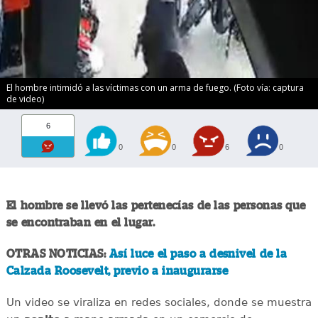
El hombre intimidó a las víctimas con un arma de fuego. (Foto vía: captura
de video)
6
0
0
6
0
El hombre se llevó las pertenecías de las personas que
se encontraban en el lugar.
OTRAS NOTICIAS:
Así luce el paso a desnivel de la
Calzada Roosevelt, previo a inaugurarse
Un video se viraliza en redes sociales, donde se muestra