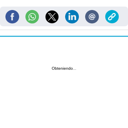
Obteniendo...