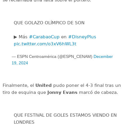
se reclamaba una falta sobre el portero.
QUE GOLAZO OLÍMPICO DE SON
▶️ Más
#CarabaoCup
en
#DisneyPlus
pic.twitter.com/o3xV6hWL3t
— ESPN Centroamérica (@ESPN_CENAM)
December
19, 2024
Finalmente, el
United
pudo poner el 4-3 final tras un
tiro de esquina que
Jonny Evans
marcó de cabeza.
QUE FESTIVAL DE GOLES ESTAMOS VIENDO EN
LONDRES