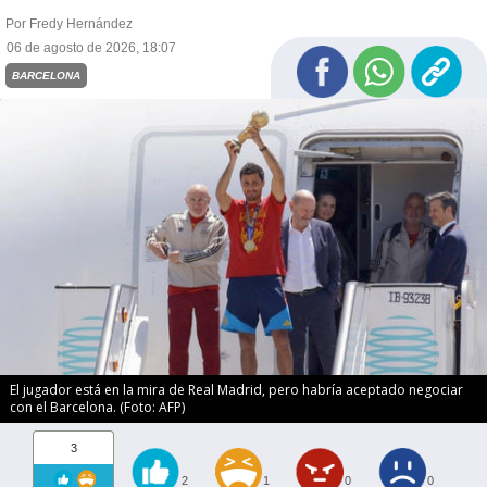
Por Fredy Hernández
06 de agosto de 2026, 18:07
BARCELONA
El jugador está en la mira de Real Madrid, pero habría aceptado negociar
con el Barcelona. (Foto: AFP)
3
2
1
0
0