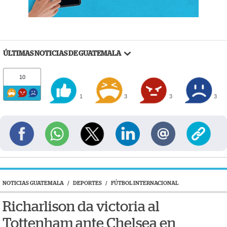
ÚLTIMAS NOTICIAS DE GUATEMALA
10
1
3
3
3
NOTICIAS GUATEMALA
/
DEPORTES
/
FÚTBOL INTERNACIONAL
Richarlison da victoria al
Tottenham ante Chelsea en