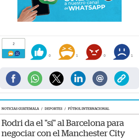
2
0
1
0
1
NOTICIAS GUATEMALA
/
DEPORTES
/
FÚTBOL INTERNACIONAL
Rodri da el "sí" al Barcelona para
negociar con el Manchester City