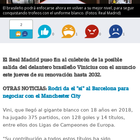
El brasileño podrá enfocarse ahora en volver a su mejor nivel, para seguir
conquistando trofeos con el uniforme blanco. (Fotos: Real Madrid)
2
0
1
0
1
El Real Madrid puso fin al culebrón de la posible
salida del delantero brasileño Vinicius con el anuncio
este jueves de su renovación hasta 2032.
OTRAS NOTICIAS:
Rodri da el "sí" al Barcelona para
negociar con el Manchester City
Vini, que llegó al gigante blanco con 18 años en 2018,
ha jugado 375 partidos, con 128 goles y 14 títulos,
entre ellos dos Ligas de Campeones de Europa.
"Su contribución a todos estos títulos ha sido