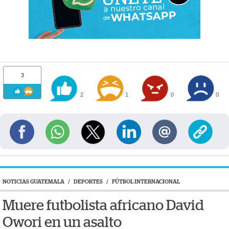
3
2
1
0
0
NOTICIAS GUATEMALA
/
DEPORTES
/
FÚTBOL INTERNACIONAL
Muere futbolista africano David
Owori en un asalto