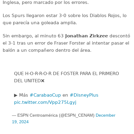
Inglesa, pero marcado por los errores.
Los Spurs llegaron estar 3-0 sobre los Diablos Rojos, lo
que parecía una goleada amplia.
Sin embargo, al minuto 63
Jonathan Zirkzee
descontó
el 3-1 tras un error de Fraser Forster al intentar pasar el
balón a un compañero dentro del área.
QUE H-O-R-R-O-R DE FOSTER PARA EL PRIMERO
DEL UNITED❌
▶️ Más
#CarabaoCup
en
#DisneyPlus
pic.twitter.com/Vpp275Lgyj
— ESPN Centroamérica (@ESPN_CENAM)
December
19, 2024