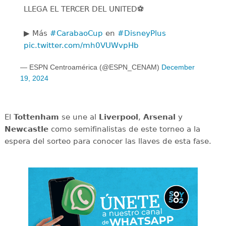
LLEGA EL TERCER DEL UNITED⚽️
▶️ Más
#CarabaoCup
en
#DisneyPlus
pic.twitter.com/mh0VUWvpHb
— ESPN Centroamérica (@ESPN_CENAM)
December
19, 2024
El
Tottenham
se une al
Liverpool
,
Arsenal
y
Newcastle
como semifinalistas de este torneo a la
espera del sorteo para conocer las llaves de esta fase.