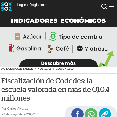
Login
/
Registrarme
NOTICIAS GUATEMALA
/
NOTICIAS
/
COMUNIDAD
Fiscalización de Codedes: la
escuela valorada en más de Q10.4
millones
Por Carlos Álvarez
22 de mayo de 2026, 01:00