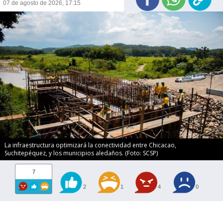
07 de agosto de 2026, 17:15
La infraestructura optimizará la conectividad entre Chicacao,
Suchitepéquez, y los municipios aledaños. (Foto: SCSP)
7
2
1
4
0