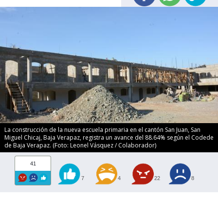
La construcción de la nueva escuela primaria en el cantón San Juan, San
Miguel Chicaj, Baja Verapaz, registra un avance del 88.64% según el Codede
de Baja Verapaz. (Foto: Leonel Vásquez / Colaborador)
41
7
4
22
8