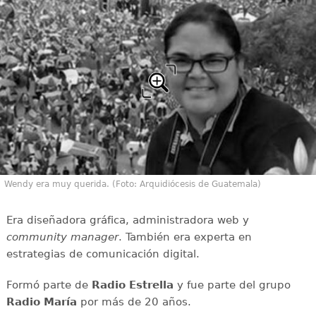
Wendy era muy querida. (Foto: Arquidiócesis de Guatemala)
Era diseñadora gráfica, administradora web y
community manager
. También era experta en
estrategias de comunicación digital.
Formó parte de
Radio Estrella
y fue parte del grupo
Radio María
por más de 20 años.