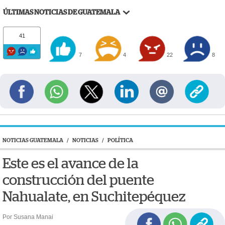
ÚLTIMAS NOTICIAS DE GUATEMALA
41
7
4
22
8
NOTICIAS GUATEMALA
/
NOTICIAS
/
POLÍTICA
Este es el avance de la
construcción del puente
Nahualate, en Suchitepéquez
Por Susana Manai