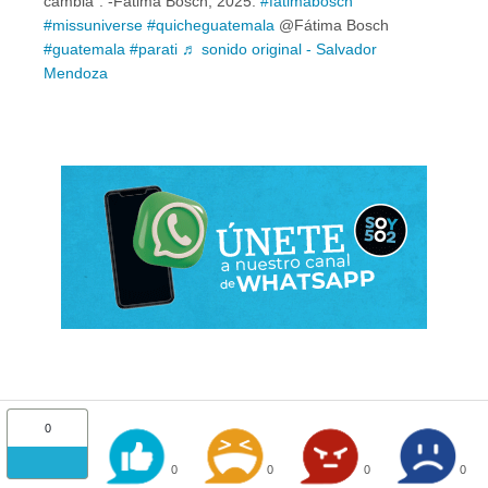
cambia". -Fátima Bosch, 2025.
#fatimabosch
#missuniverse
#quicheguatemala
@Fátima Bosch
#guatemala
#parati
♬ sonido original - Salvador
Mendoza
0
0
0
0
0