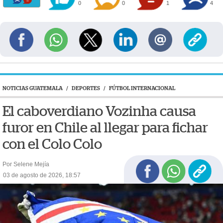
0
0
1
4
NOTICIAS GUATEMALA
/
DEPORTES
/
FÚTBOL INTERNACIONAL
El caboverdiano Vozinha causa
furor en Chile al llegar para fichar
con el Colo Colo
Por Selene Mejía
03 de agosto de 2026, 18:57