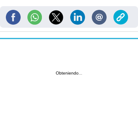
Obteniendo...