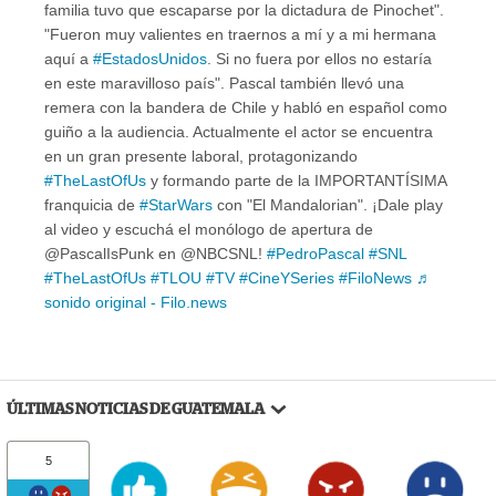
familia tuvo que escaparse por la dictadura de Pinochet".
"Fueron muy valientes en traernos a mí y a mi hermana
aquí a
#EstadosUnidos
. Si no fuera por ellos no estaría
en este maravilloso país". Pascal también llevó una
remera con la bandera de Chile y habló en español como
guiño a la audiencia. Actualmente el actor se encuentra
en un gran presente laboral, protagonizando
#TheLastOfUs
y formando parte de la IMPORTANTÍSIMA
franquicia de
#StarWars
con "El Mandalorian". ¡Dale play
al video y escuchá el monólogo de apertura de
@PascalIsPunk en @NBCSNL!
#PedroPascal
#SNL
#TheLastOfUs
#TLOU
#TV
#CineYSeries
#FiloNews
♬
sonido original - Filo.news
ÚLTIMAS NOTICIAS DE GUATEMALA
5