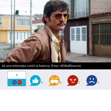
En una entrevista contó la historia. (Foto: HDWallSource)
5
0
0
1
4