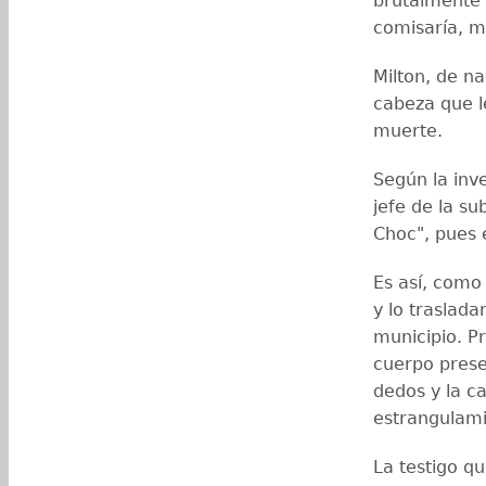
brutalmente a
comisaría, mi
Milton, de na
cabeza que l
muerte.
Según la inv
jefe de la s
Choc", pues e
Es así, como
y lo traslada
municipio. Pr
cuerpo prese
dedos y la c
estrangulami
La testigo q