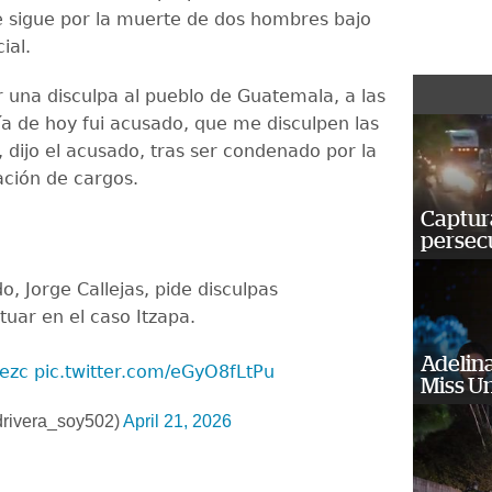
e sigue por la muerte de dos hombres bajo
ial.
r una disculpa al pueblo de Guatemala, a las
día de hoy fui acusado, que me disculpen las
, dijo el acusado, tras ser condenado por la
ación de cargos.
Captura
persecu
, Jorge Callejas, pide disculpas
tuar en el caso Itzapa.
Adelina
ezc
pic.twitter.com/eGyO8fLtPu
Miss U
rivera_soy502)
April 21, 2026