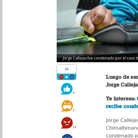
Jorge Callejas fue condenado por el caso I
24
Luego de ser
Jorge Callej
4
Te interesa:
C
recibe cond
2
Jorge Callej
14
Chimaltenang
condenado po