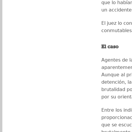
que lo había
un accidente"
El juez lo c
conmutables
El caso
Agentes de l
aparentement
Aunque al pri
detención, la
brutalidad po
por su orient
Entre los ind
proporcionad
que se escu