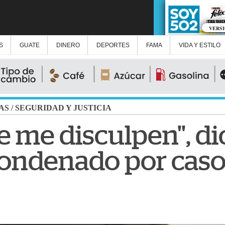
VERS
S
GUATE
DINERO
DEPORTES
FAMA
VIDA Y ESTILO
AS
/
SEGURIDAD Y JUSTICIA
e me disculpen", di
ndenado por caso 