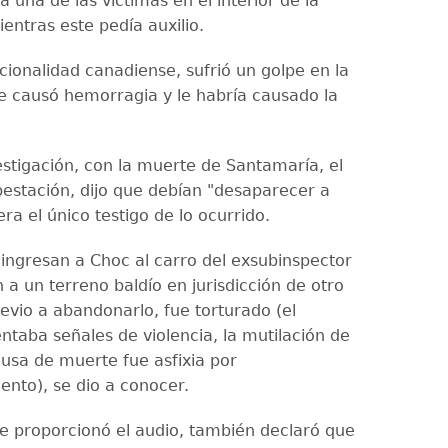
 una de las víctimas en el interior de la
entras este pedía auxilio.
cionalidad canadiense, sufrió un golpe en la
e causó hemorragia y le habría causado la
estigación, con la muerte de Santamaría, el
ubestación, dijo que debían "desaparecer a
ra el único testigo de lo ocurrido.
 ingresan a Choc al carro del exsubinspector
n a un terreno baldío en jurisdicción de otro
evio a abandonarlo, fue torturado (el
ntaba señales de violencia, la mutilación de
ausa de muerte fue asfixia por
ento), se dio a conocer.
ue proporcionó el audio, también declaró que