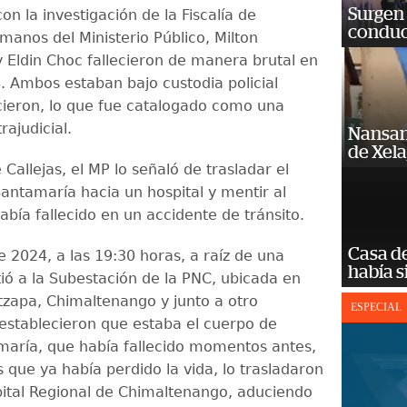
Surgen 
n la investigación de la Fiscalía de
conduc
anos del Ministerio Público, Milton
 Eldin Choc fallecieron de manera brutal en
4. Ambos estaban bajo custodia policial
cieron, lo que fue catalogado como una
rajudicial.
Nansan
de Xel
 Callejas, el MP lo señaló de trasladar el
antamaría hacia un hospital y mentir al
abía fallecido en un accidente de tránsito.
Casa d
de 2024, a las 19:30 horas, a raíz de una
había s
tió a la Subestación de la PNC, ubicada en
tzapa, Chimaltenango y junto a otro
ESPECIAL
stablecieron que estaba el cuerpo de
maría, que había fallecido momentos antes,
 que ya había perdido la vida, lo trasladaron
pital Regional de Chimaltenango, aduciendo