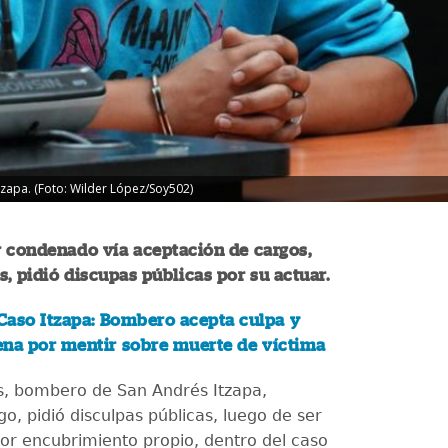
tzapa. (Foto: Wilder López/Soy502)
 condenado vía aceptación de cargos,
as, pidió discupas públicas por su actuar.
aso Itzapa: Bombero acepta culpa y
ena por mentir sobre muerte de víctima
as, bombero de San Andrés Itzapa,
o, pidió disculpas públicas, luego de ser
r encubrimiento propio, dentro del caso