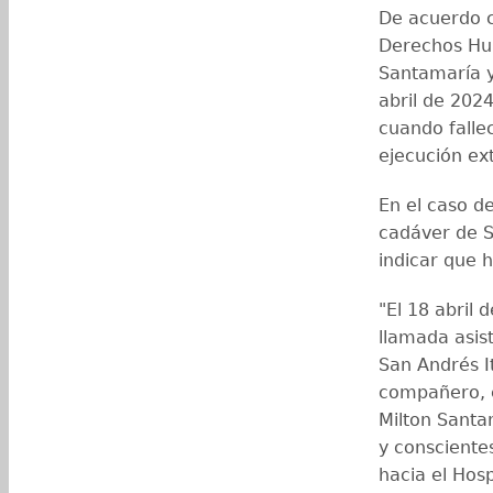
De acuerdo co
Derechos Hum
Santamaría y
abril de 202
cuando falle
ejecución ext
En el caso de
cadáver de S
indicar que h
"El 18 abril 
llamada asis
San Andrés I
compañero, e
Milton Santa
y conscientes
hacia el Hos