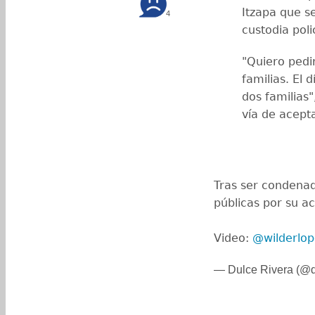
Itzapa que s
4
custodia polic
"Quiero pedi
familias. El 
dos familias"
vía de acept
Tras ser condenado
públicas por su ac
Video:
@wilderlop
— Dulce Rivera (@d