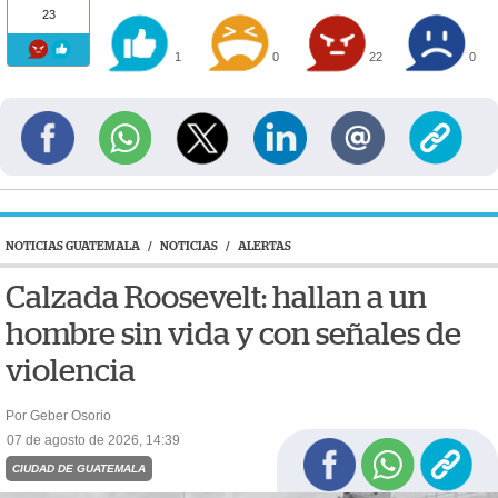
23
1
0
22
0
NOTICIAS GUATEMALA
/
NOTICIAS
/
ALERTAS
Calzada Roosevelt: hallan a un
hombre sin vida y con señales de
violencia
Por Geber Osorio
07 de agosto de 2026, 14:39
CIUDAD DE GUATEMALA