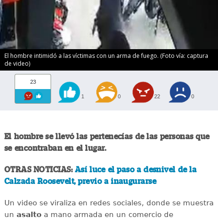
El hombre intimidó a las víctimas con un arma de fuego. (Foto vía: captura
de video)
23
1
0
22
0
El hombre se llevó las pertenecías de las personas que
se encontraban en el lugar.
OTRAS NOTICIAS:
Así luce el paso a desnivel de la
Calzada Roosevelt, previo a inaugurarse
Un video se viraliza en redes sociales, donde se muestra
un
asalto
a mano armada en un comercio de