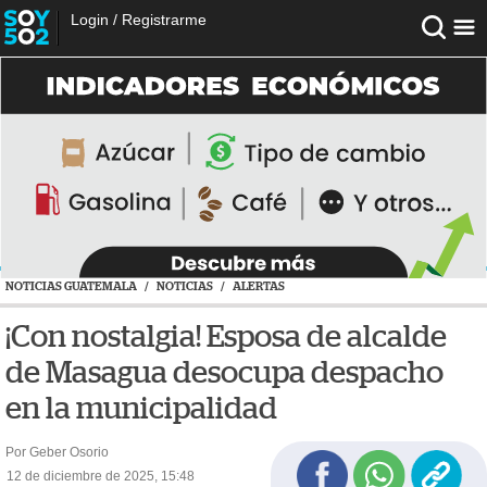
Login
/
Registrarme
NOTICIAS GUATEMALA
/
NOTICIAS
/
ALERTAS
¡Con nostalgia! Esposa de alcalde
de Masagua desocupa despacho
en la municipalidad
Por Geber Osorio
12 de diciembre de 2025, 15:48