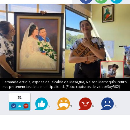
Fernanda Arriola, esposa del alcalde de Masagua, Nelson Marroquín, retiró
sus pertenencias de la municipalidad. (Foto: capturas de video/Soy502)
51
9
3
6
33