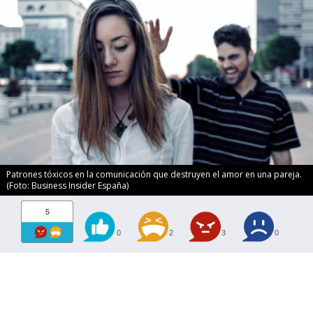
Patrones tóxicos en la comunicación que destruyen el amor en una pareja.
(Foto: Business Insider España)
5
0
2
3
0