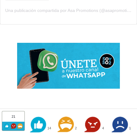
Una publicación compartida por Asa Promotions (@asapromotions)
21
14
2
4
1