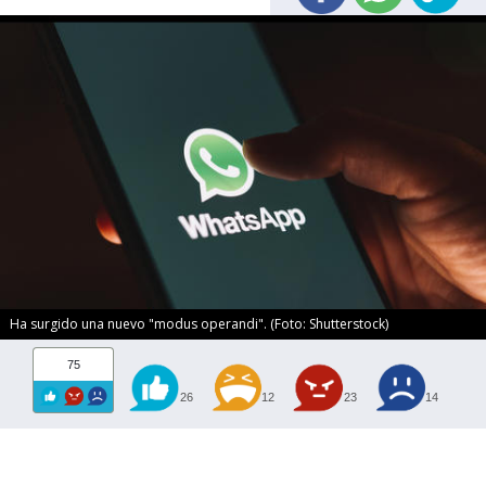
Ha surgido una nuevo "modus operandi". (Foto: Shutterstock)
75
26
12
23
14