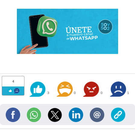
4
3
0
0
1