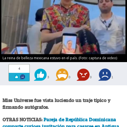
La reina de belleza mexicana estuvo en el país. (Foto: captura de video)
4
3
0
0
1
Miss Universe fue vista luciendo un traje típico y
firmando autógrafos.
OTRAS NOTICIAS:
Pareja de República Dominicana
comparte curiosa invitación para casarse en Antigua