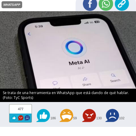
WHATSAPP
Se trata de una herramienta en WhatsApp que está dando de qué hablar.
(Foto: TyC Sports)
477
186
59
130
102