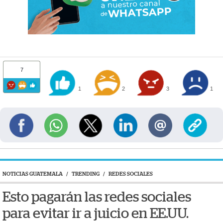
7
1
2
3
1
NOTICIAS GUATEMALA
/
TRENDING
/
REDES SOCIALES
Esto pagarán las redes sociales
para evitar ir a juicio en EE.UU.