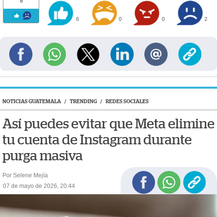
8
6
0
0
2
NOTICIAS GUATEMALA
/
TRENDING
/
REDES SOCIALES
Así puedes evitar que Meta elimine
tu cuenta de Instagram durante
purga masiva
Por Selene Mejía
07 de mayo de 2026, 20:44