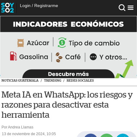
Login
/
Registrarme
NOTICIAS GUATEMALA
/
TRENDING
/
REDES SOCIALES
Meta IA en WhatsApp: los riesgos y
razones para desactivar esta
herramienta
Por Andrea Llamas
13 de noviembre de 2024, 10:05