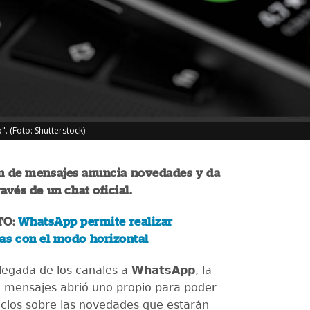
 (Foto: Shutterstock)
ón de mensajes anuncia novedades y da
avés de un chat oficial.
TO:
WhatsApp permite realizar
as con el modo horizontal
llegada de los canales a
WhatsApp
, la
e mensajes abrió uno propio para poder
ncios sobre las novedades que estarán