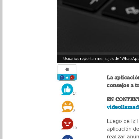
Usuarios reportan mensajes de "WhatsApp".
48
La aplicaci
consejos a tr
14
EN CONTEX
videollamad
2
Luego de la 
10
aplicación d
realizar anu