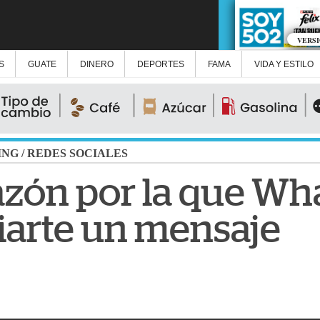
VERS
S
GUATE
DINERO
DEPORTES
FAMA
VIDA Y ESTILO
ING
/
REDES SOCIALES
 razón por la que W
iarte un mensaje