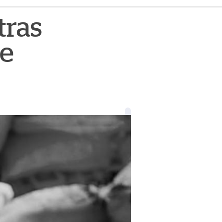
tras
de