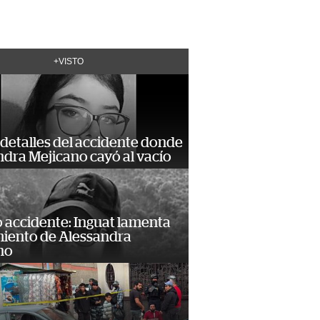
+VISTO
detalles del accidente donde
dra Mejicano cayó al vacío
 accidente: Inguat lamenta
miento de Alessandra
no