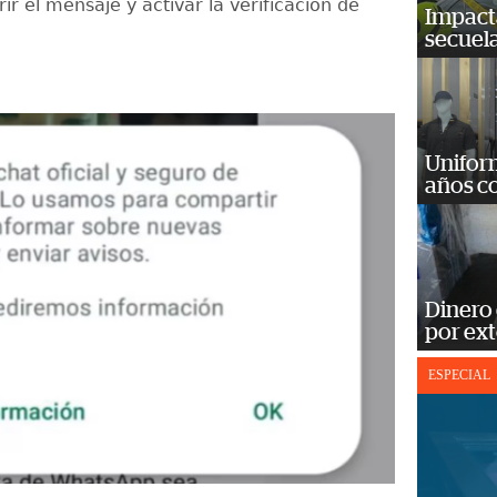
ir el mensaje y activar la verificación de
Impact
secuela
Unifor
años c
Dinero
por ext
ESPECIAL