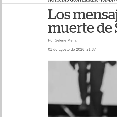
NOTICIAS GUATEMALA
/
FAMA
/
Los mensaj
muerte de 
Por Selene Mejía
01 de agosto de 2026, 21:37