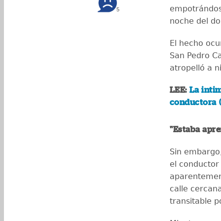
empotrándose
5
noche del d
El hecho ocu
San Pedro Ca
atropelló a 
LEE:
La intim
conductora 
"Estaba apr
Sin embargo,
el conductor
aparentemen
calle cercan
transitable 