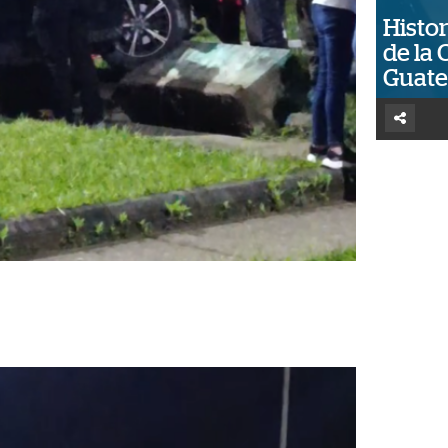
Histor
de la 
Guat