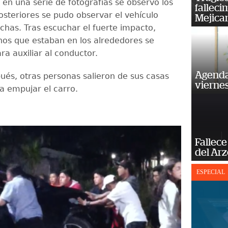
 en una serie de fotografías se observó los
falleci
teriores se pudo observar el vehículo
Mejica
nchas. Tras escuchar el fuerte impacto,
nos que estaban en los alrededores se
a auxiliar al conductor.
Agenda
ués, otras personas salieron de sus casas
vierne
a empujar el carro.
Fallece
del Ar
ESPECIAL