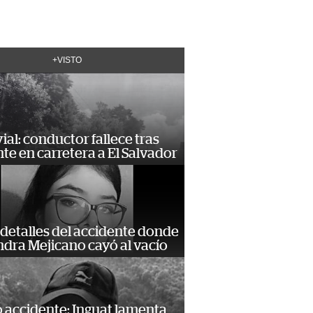
+VISTO
vial: conductor fallece tras
te en carretera a El Salvador
detalles del accidente donde
dra Mejicano cayó al vacío
 accidente: Inguat lamenta