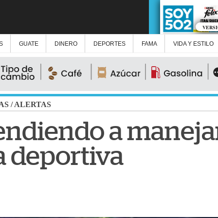
VERS
S
GUATE
DINERO
DEPORTES
FAMA
VIDA Y ESTILO
AS
/
ALERTAS
endiendo a manejar
 deportiva