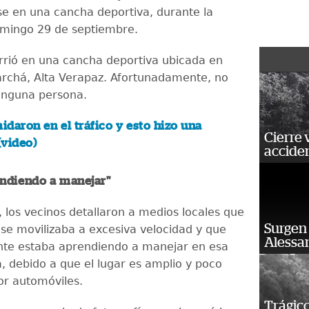
 en una cancha deportiva, durante la
omingo 29 de septiembre.
rrió en una cancha deportiva ubicada en
rchá, Alta Verapaz. Afortunadamente, no
ninguna persona.
idaron en el tráfico y esto hizo una
Cierre 
(video)
acciden
endiendo a manejar"
 los vecinos detallaron a medios locales que
Surgen 
 se movilizaba a excesiva velocidad y que
Alessan
te estaba aprendiendo a manejar en esa
a, debido a que el lugar es amplio y poco
por automóviles.
Trágico