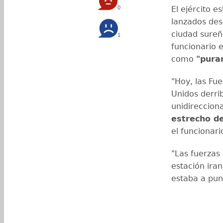
0
El ejército 
lanzados des
ciudad sureñ
1
funcionario 
como
"pura
"Hoy, las Fu
Unidos derri
unidireccion
estrecho d
el funcionar
"Las fuerzas
estación ira
estaba a pun