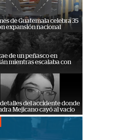
mes de Guatemala celebra 35
on expansión nacional
cae de un peñasco en
lán mientras escalaba con
detalles del accidente donde
dra Mejicano cayó al vacío