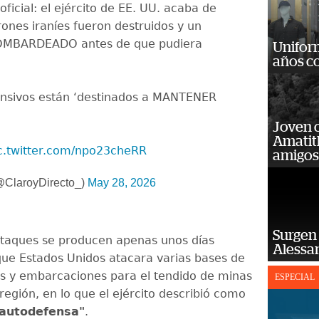
 oficial: el ejército de EE. UU. acaba de
rones iraníes fueron destruidos y un
e BOMBARDEADO antes de que pudiera
Unifor
años c
ensivos están ‘destinados a MANTENER
Joven 
Amatit
c.twitter.com/npo23cheRR
amigos
(@ClaroyDirecto_)
May 28, 2026
Surgen 
taques se producen apenas unos días
Alessan
ue Estados Unidos atacara varias bases de
íes y embarcaciones para el tendido de minas
ESPECIAL
región, en lo que el ejército describió como
autodefensa"
.