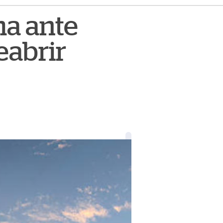
ma ante
eabrir