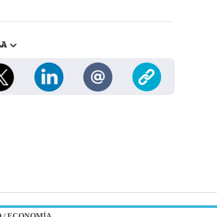
LA
O
/
ECONOMÍA