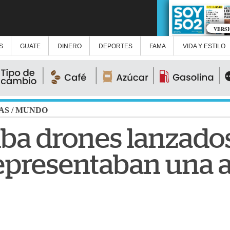
VERS
S
GUATE
DINERO
DEPORTES
FAMA
VIDA Y ESTILO
AS
/
MUNDO
ba drones lanzado
representaban una