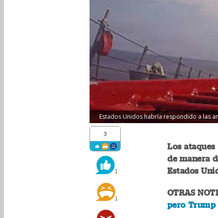
Estados Unidos habría respondido a las am
3
Los ataques 
de manera de
Estados Uni
1
OTRAS NOTI
1
pero Trump 