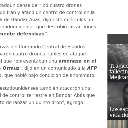
estadounidense derribó cuatro drones
de Irán y atacó un centro de control en la
a de Bandar Abás, dijo este miércoles un
estadounidense, que describió las acciones
mente defensivas"
.
erzas del Comando Central de Estados
baron cuatro drones iraníes de ataque
al que representaban una
amenaza en el
Trágico
e Ormuz
", dijo en un comunicado a la
AFP
falleci
io, que habló bajo condición de anonimato.
Mejica
 estadounidenses también atacaron una
ní de control terrestre en Bandar Abás que
to de lanzar un quinto dron", agregó.
Los esp
vida de