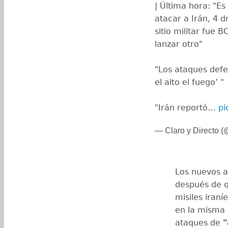
| Última hora: "Es
atacar a Irán, 4 d
sitio militar fu
lanzar otro"
"Los ataques def
el alto el fuego’ "
"Irán reportó…
pi
— Claro y Directo 
Los nuevos a
después de q
misiles iran
en la misma 
ataques de
"