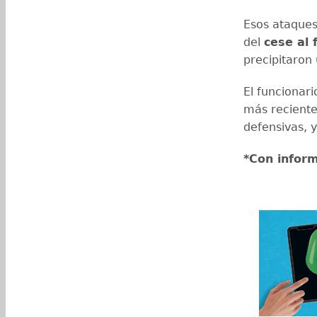
Esos ataques
del
cese al 
precipitaron 
El funcionari
más recient
defensivas, 
*Con infor