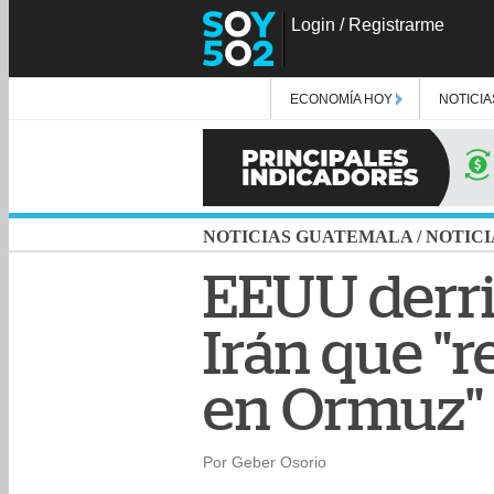
Login
/
Registrarme
ECONOMÍA HOY
NOTICIA
NOTICIAS GUATEMALA
/
NOTICI
EEUU derri
Irán que "
en Ormuz"
Por Geber Osorio