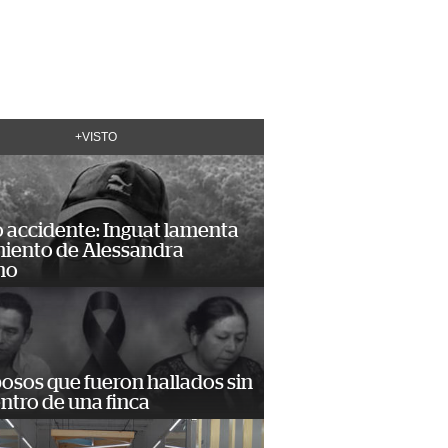
+VISTO
 accidente: Inguat lamenta
miento de Alessandra
no
osos que fueron hallados sin
ntro de una finca