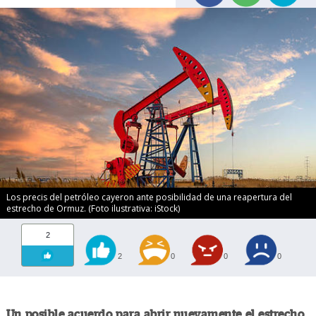
Los precis del petróleo cayeron ante posibilidad de una reapertura del
estrecho de Ormuz. (Foto ilustrativa: iStock)
2
2
0
0
0
Un posible acuerdo para abrir nuevamente el estrecho