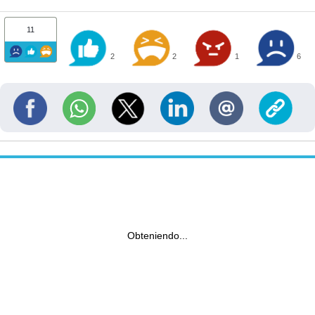
11
2
2
1
6
Obteniendo...