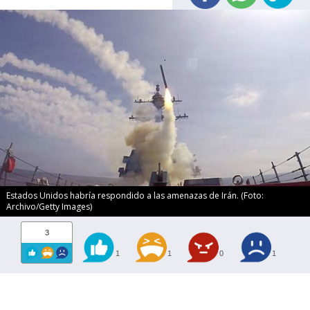
Estados Unidos habría respondido a las amenazas de Irán. (Foto:
Archivo/Getty Images)
3
1
1
0
1