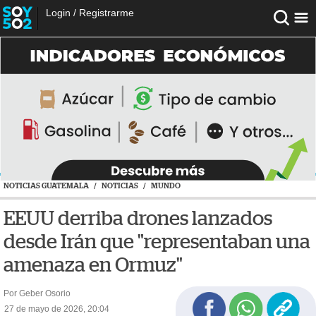
Login
/
Registrarme
NOTICIAS GUATEMALA
/
NOTICIAS
/
MUNDO
EEUU derriba drones lanzados
desde Irán que "representaban una
amenaza en Ormuz"
Por Geber Osorio
27 de mayo de 2026, 20:04