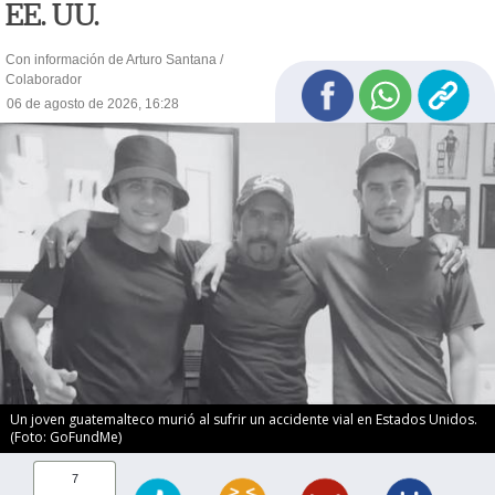
EE. UU.
Con información de Arturo Santana /
Colaborador
06 de agosto de 2026, 16:28
Un joven guatemalteco murió al sufrir un accidente vial en Estados Unidos.
(Foto: GoFundMe)
7