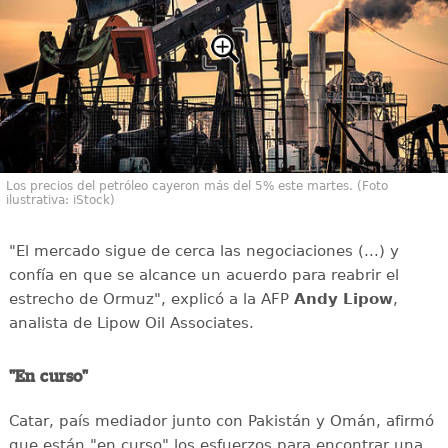
Los precios del petróleo cayeron más del 5% este martes. (Foto
ilustrativa: iStock)
"El mercado sigue de cerca las negociaciones (...) y
confía en que se alcance un acuerdo para reabrir el
estrecho de Ormuz", explicó a la AFP
Andy
Lipow
,
analista de Lipow Oil Associates.
"En curso"
Catar, país mediador junto con Pakistán y Omán, afirmó
que están "en curso" los esfuerzos para encontrar una