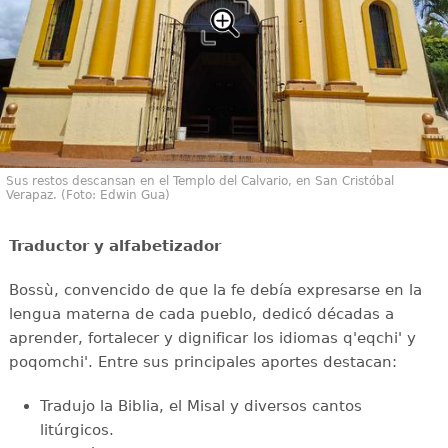
Sus restos descansan en el Templo del Calvario, en San Cristóbal
Verapaz. (Foto: Edwin Gua)
Traductor y alfabetizador
Bossù, convencido de que la fe debía expresarse en la
lengua materna de cada pueblo, dedicó décadas a
aprender, fortalecer y dignificar los idiomas q'eqchi' y
poqomchi'. Entre sus principales aportes destacan:
Tradujo la Biblia, el Misal y diversos cantos
litúrgicos.