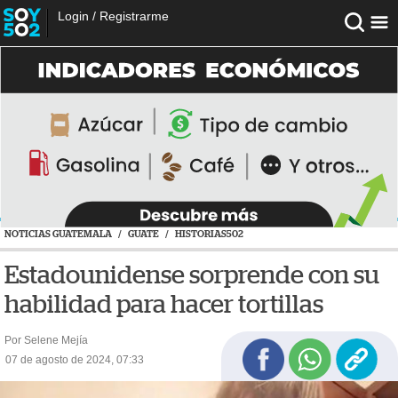
Login
/
Registrarme
NOTICIAS GUATEMALA
/
GUATE
/
HISTORIAS502
Estadounidense sorprende con su
habilidad para hacer tortillas
Por Selene Mejía
07 de agosto de 2024, 07:33