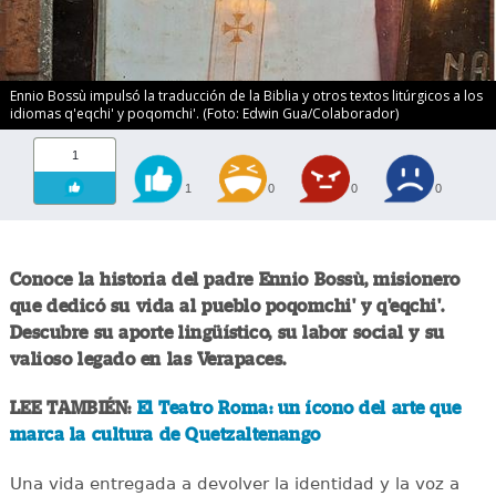
Ennio Bossù impulsó la traducción de la Biblia y otros textos litúrgicos a los
idiomas q'eqchi' y poqomchi'. (Foto: Edwin Gua/Colaborador)
1
1
0
0
0
Conoce la historia del padre Ennio Bossù, misionero
que dedicó su vida al pueblo poqomchi' y q'eqchi'.
Descubre su aporte lingüístico, su labor social y su
valioso legado en las Verapaces.
LEE TAMBIÉN:
El Teatro Roma: un ícono del arte que
marca la cultura de Quetzaltenango
Una vida entregada a devolver la identidad y la voz a