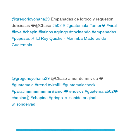
@gregorioyohana29
Empanadas de loroco y requeson
deliciosas ❤️@Chase
#502
#
#guatemala
#amor❤️
#viral
#love
#chapin
#latinos
#gringo
#cocinando
#empanadas
#pupusas
♬ El Rey Quiche - Marimba Maderas de
Guatemala
@gregorioyohana29
@Chase amor de mi vida ❤️
#guatemala
#trend
#viralllll
#guatemalacheck
#paratiiiiiiiiiiiiiiiiiiiiiiiiiiiiiii
#amor❤️
#novios
#guatemala502❤️
chapina✌️
#chapina
#gringo
♬ sonido original -
wilsondelvad