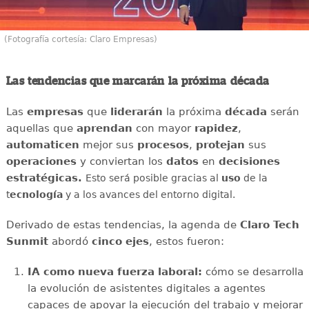
(Fotografía cortesía: Claro Empresas)
Las tendencias que marcarán la próxima década
Las
empresas
que
liderarán
la próxima
década
serán
aquellas que
aprendan
con mayor
rapidez
,
automaticen
mejor sus
procesos
,
protejan
sus
operaciones
y conviertan los
datos
en
decisiones
estratégicas.
Esto será posible gracias al
uso
de la
t
ecnología
y a los avances del entorno digital.
Derivado de estas tendencias, la agenda de
Claro Tech
Sunmit
abordó
cinco ejes
, estos fueron:
IA como nueva fuerza laboral:
cómo se desarrolla
la evolución de asistentes digitales a agentes
capaces de apoyar la ejecución del trabajo y mejorar