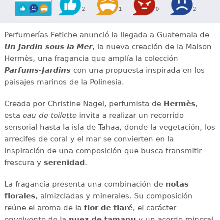
2
1
0
2
Perfumerías Fetiche anunció la llegada a Guatemala de
Un Jardin sous la Mer
, la nueva creación de la Maison
Hermès, una fragancia que amplía la colección
Parfums-Jardins
con una propuesta inspirada en los
paisajes marinos de la Polinesia.
Creada por Christine Nagel, perfumista de
Hermès
,
esta
eau de toilette
invita a realizar un recorrido
sensorial hasta la isla de Tahaa, donde la vegetación, los
arrecifes de coral y el mar se convierten en la
inspiración de una composición que busca transmitir
frescura y
serenidad
.
La fragancia presenta una combinación de
notas
florales
, almizcladas y minerales. Su composición
reúne el aroma de la
flor de tiaré
, el carácter
envolvente de la
nuez de tamanu
y un acorde mineral