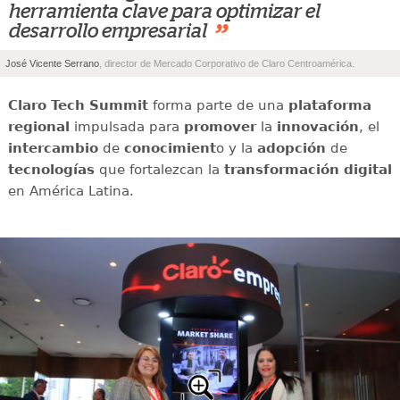
herramienta clave para optimizar el
”
desarrollo empresarial
José Vicente Serrano
, director de Mercado Corporativo de Claro Centroamérica.
Claro Tech Summit
forma parte de una
plataforma
regional
impulsada para
promover
la
innovación
, el
intercambio
de
conocimient
o y la
adopción
de
tecnologías
que fortalezcan la
transformación digital
en América Latina.