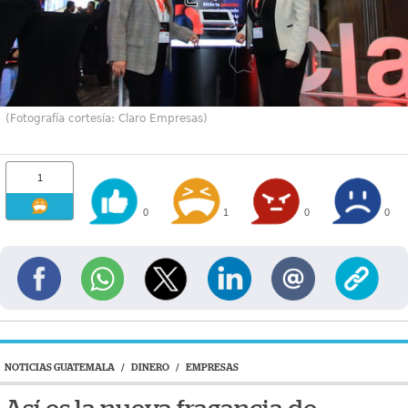
(Fotografía cortesía: Claro Empresas)
1
0
1
0
0
NOTICIAS GUATEMALA
/
DINERO
/
EMPRESAS