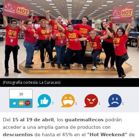
(Fotografía cortesía: La Curacao)
10
7
1
1
1
Del
15 al 19 de abril
, los
guatemaltecos
podrán
acceder a una amplia gama de productos con
descuentos
de hasta el 45% en el
"Hot Weekend"
de