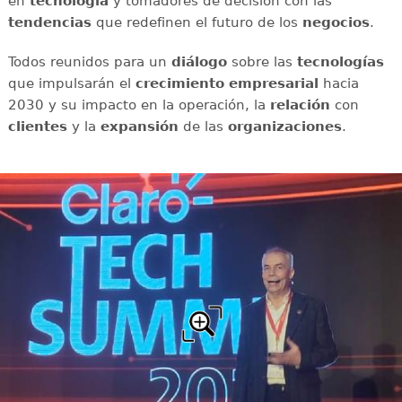
en
tecnología
y tomadores de decisión con las
tendencias
que redefinen el futuro de los
negocios
.
Todos reunidos para un
diálogo
sobre las
tecnologías
que impulsarán el
crecimiento empresarial
hacia
2030 y su impacto en la operación, la
relación
con
clientes
y la
expansión
de las
organizaciones
.