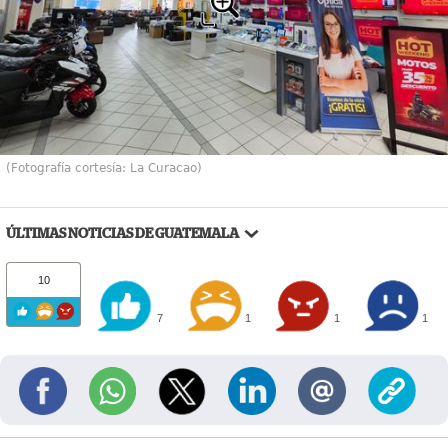
(Fotografía cortesía: La Curacao)
ÚLTIMAS NOTICIAS DE GUATEMALA
10
7
1
1
1