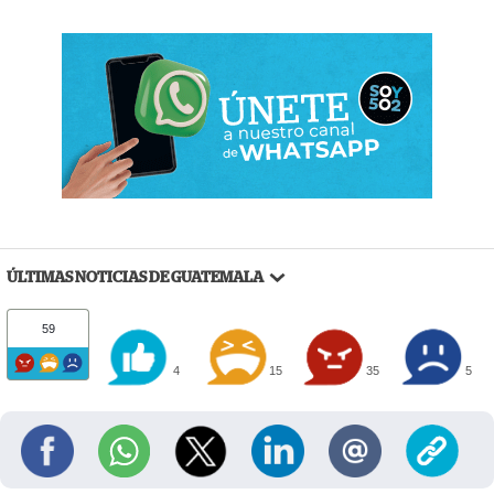
ÚLTIMAS NOTICIAS DE GUATEMALA
59
4
15
35
5