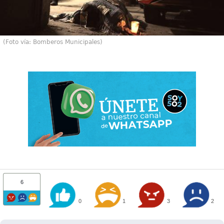
(Foto vía: Bomberos Municipales)
6
0
1
3
2