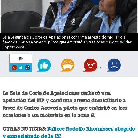
Sala Segunda de Corte de Apelaciones confirma arresto domiciliario a
favor de Carlos Acevedo, piloto que embistió en tres ocasio (Foto: Wilder
López/Soy502)
50
2
0
47
1
La Sala de Corte de Apelaciones rechazó una
apelación del MP y confirma arresto domiciliario a
favor de Carlos Acevedo, piloto que embistió en tres
ocasiones a un motorista en la zona 9.
OTRAS NOTICIAS:
Fallece Rodolfo Rhormoser, abogado
y exmagistrado de la CC