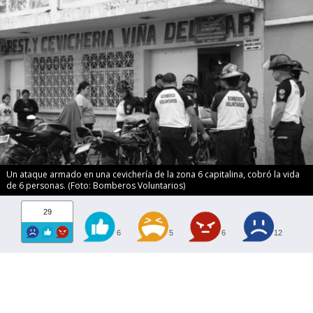
Un ataque armado en una cevichería de la zona 6 capitalina, cobró la vida
de 6 personas. (Foto: Bomberos Voluntarios)
29
6
5
6
12