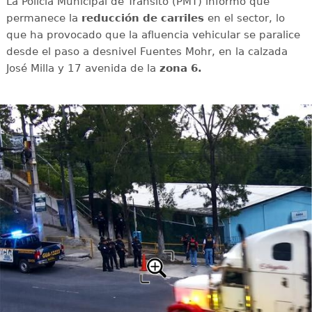
La Policía Municipal de Tránsito (PMT) informó que
permanece la
reducción de carriles
en el sector, lo
que ha provocado que la afluencia vehicular se paralice
desde el paso a desnivel Fuentes Mohr, en la calzada
José Milla y 17 avenida de la
zona 6.