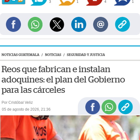
3
1
4
1
NOTICIAS GUATEMALA
/
NOTICIAS
/
SEGURIDAD Y JUSTICIA
Reos que fabrican e instalan
adoquines: el plan del Gobierno
para las cárceles
Por Cristóbal Veliz
05 de agosto de 2026, 21:36