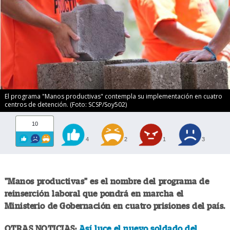
El programa "Manos productivas" contempla su implementación en cuatro
centros de detención. (Foto: SCSP/Soy502)
10
4
2
1
3
"Manos productivas" es el nombre del programa de
reinserción laboral que pondrá en marcha el
Ministerio de Gobernación en cuatro prisiones del país.
OTRAS NOTICIAS:
Así luce el nuevo soldado del