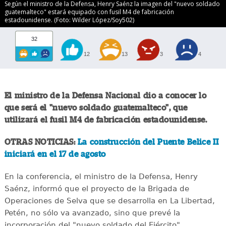
Según el ministro de la Defensa, Henry Saénz la imagen del "nuevo soldado
guatemalteco" estará equipado con fusil M4 de fabricación
estadounidense. (Foto: Wilder López/Soy502)
32
12
13
3
4
El ministro de la Defensa Nacional dio a conocer lo
que será el "nuevo soldado guatemalteco", que
utilizará el fusil M4 de fabricación estadounidense.
OTRAS NOTICIAS:
La construcción del Puente Belice II
iniciará en el 17 de agosto
En la conferencia, el ministro de la Defensa, Henry
Saénz, informó que el proyecto de la Brigada de
Operaciones de Selva que se desarrolla en La Libertad,
Petén, no sólo va avanzado, sino que prevé la
incorporación del "nuevo soldado del Ejército".