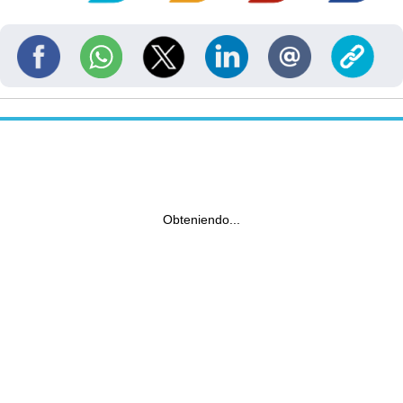
Obteniendo...