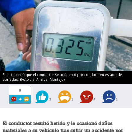
Se estableció que el conductor se accidentó por conducir en estado de
ebriedad. (Foto vía: Amílcar Montejo)
9
3
1
4
1
El conductor resultó herido y le ocasionó daños
materiales a su vehículo tras sufrir un accidente por