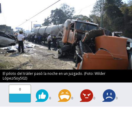
El piloto del tráiler pasó la noche en un juzgado. (Foto: Wilder
López/Soy502)
0
0
0
0
0