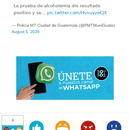
La prueba de alcoholemia dio resultado
positivo y se…
pic.twitter.com/HsnuvzeCjX
— Policía MT Ciudad de Guatemala (@PMTMuniGuate)
August 5, 2026
9