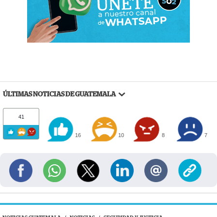
ÚLTIMAS NOTICIAS DE GUATEMALA
41
16
10
8
7