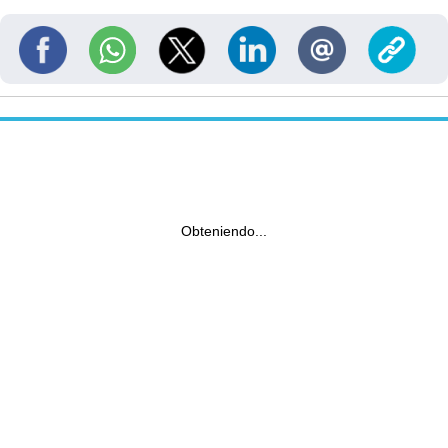
Obteniendo...